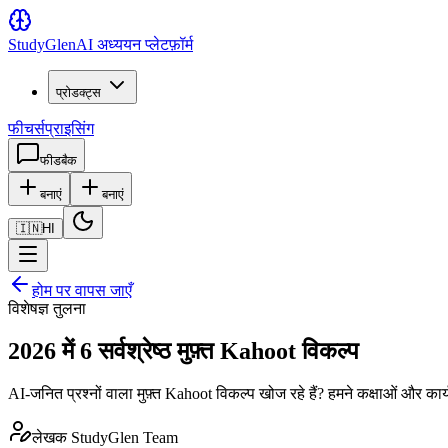
Study
Glen
AI अध्ययन प्लेटफ़ॉर्म
प्रोडक्ट्स
फीचर्स
प्राइसिंग
फीडबैक
बनाएं
बनाएं
🇮🇳
HI
होम पर वापस जाएँ
विशेषज्ञ तुलना
2026 में 6 सर्वश्रेष्ठ मुफ़्त Kahoot विकल्प
AI-जनित प्रश्नों वाला मुफ़्त Kahoot विकल्प खोज रहे हैं? हमने कक्षाओं और कार्य
लेखक
StudyGlen Team