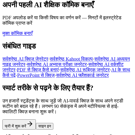
अपनी पहली AI शैक्षिक कॉमिक बनाएँ
PDF अपलोड करें या किसी विषय का वर्णन करें — मिनटों में इलस्ट्रेटेड
कॉमिक प्राप्त करें
मुफ़्त कॉमिक बनाएँ
संबंधित गाइड
सर्वश्रेष्ठ AI क्विज़ जेनरेटर
·
सर्वश्रेष्ठ Kahoot विकल्प
·
सर्वश्रेष्ठ AI अध्ययन
गाइड जनरेटर
·
सर्वश्रेष्ठ AI अभ्यास परीक्षा जनरेटर
·
सर्वश्रेष्ठ AI वर्कशीट
जनरेटर
·
PDF से क्विज़ कैसे बनाएं
·
सर्वश्रेष्ठ AI रूब्रिक जनरेटर
·
AI के साथ
कैसे पढ़ें
·
PowerPoint से क्विज़
·
सर्वश्रेष्ठ AI फ्लैशकार्ड जनरेटर
स्मार्ट तरीके से पढ़ने के लिए तैयार हैं?
उन हजारों स्टूडेंट्स के साथ जुड़ें जो AI-पावर्ड क्विज़ के साथ अपने स्टडी
रूटीन को बदल रहे हैं। लगभग 90 सेकंड्स में अपने मटीरियल्स से हाई-
क्वालिटी क्विज़ बनाना शुरू करें।
फ्री में शुरू करें
साइन इन