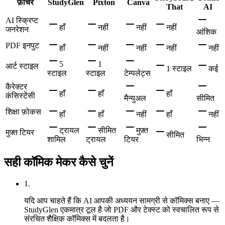
फ़ीचर
StudyGlen
Pixton
Canva
That
AI
AI स्क्रिप्ट
हाँ
नहीं
नहीं
नहीं
जनरेशन
आंशिक
PDF इनपुट
हाँ
नहीं
नहीं
नहीं
नहीं
5
1
आर्ट स्टाइल
1 स्टाइल
कई
स्टाइल
स्टाइल
टेम्पलेट्स
कैरेक्टर
हाँ
हाँ
हाँ
कंसिस्टेंसी
मैन्युअल
सीमित
शिक्षा फ़ोकस
हाँ
हाँ
नहीं
हाँ
नहीं
ट्रायल
सीमित
मुफ़्त
मुफ़्त टियर
सीमित
शामिल
ट्रायल
टियर
भिन्न
सही कॉमिक मेकर कैसे चुनें
1
.
यदि आप चाहते हैं कि AI आपकी अध्ययन सामग्री से कॉमिक्स बनाए —
StudyGlen एकमात्र टूल है जो PDF और टेक्स्ट को स्वचालित रूप से
संरचित शैक्षिक कॉमिक्स में बदलता है।