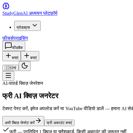
Study
Glen
AI अध्ययन प्लेटफ़ॉर्म
प्रोडक्ट्स
फीचर्स
प्राइसिंग
फीडबैक
बनाएं
बनाएं
🇮🇳
HI
AI-पावर्ड क्विज़ जेनरेशन
फ्री AI क्विज़ जनरेटर
टेक्स्ट पेस्ट करें, इमेज अपलोड करें या YouTube वीडियो डालें — हमारा AI सेकं
अभी क्विज़ जेनरेट करें
फ्री अकाउंट बनाएं
फ्री — प्रतिदिन 1 क्विज़ या फ्लैशकार्ड, किसी अकाउंट की ज़रूरत नहीं