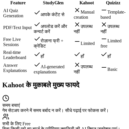
Feature
StudyGlen
Kahoot
Quizizz
AI Quiz
Manual
Template-
आपके कंटेंट से
Generation
creation
based
अपलोड करें और
उपलब्ध
उपलब्ध
PDF/Text Input
कन्वर्ट करें
नहीं
नहीं
Free Live
रोज़ाना फ्री +
Limited
Limited
Sessions
क्रेडिट
free
Real-time
हाँ
हाँ
हाँ
Leaderboard
Answer
AI-generated
उपलब्ध
Basic
Explanations
explanations
नहीं
Kahoot के मुकाबले मुख्य फायदे
समय बचाएं
गेम सेटअप करने में समय बर्बाद न करें। सीधे पढ़ाई पर फोकस करें।
सभी के लिए Free
बिना किसी छुपे हुए चार्ज के प्रीमियम क्वालिटी की AI क्विज़ जनरेशन पाएं।