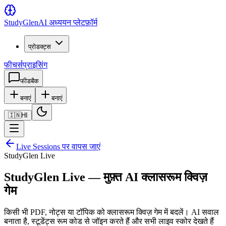
Study
Glen
AI अध्ययन प्लेटफ़ॉर्म
प्रोडक्ट्स
फीचर्स
प्राइसिंग
फीडबैक
बनाएं
बनाएं
🇮🇳
HI
Live Sessions पर वापस जाएं
StudyGlen Live
StudyGlen Live — मुफ़्त AI क्लासरूम क्विज़
गेम
किसी भी PDF, नोट्स या टॉपिक को क्लासरूम क्विज़ गेम में बदलें। AI सवाल
बनाता है, स्टूडेंट्स रूम कोड से जॉइन करते हैं और सभी लाइव स्कोर देखते हैं