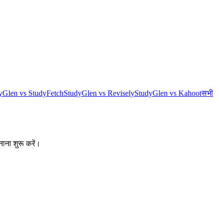
yGlen vs StudyFetch
StudyGlen vs Revisely
StudyGlen vs Kahoot
सभी
नाना शुरू करें।