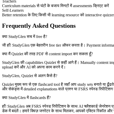
Teachers
Curriculum materials से घंटों के बजाय मिनटों में assessments क्रिएट करें
Self-Learners
Better retention के लिए किसी भी learning resource को interactive quizzes म
Frequently Asked Questions
क्या StudyGlen सच में free है?
जी हाँ! StudyGlen एक बेहतरीन free tier ऑफर करता है। Payment informat
क्या मैं Quizlet की तरह PDF से content import कर सकता हूँ?
StudyGlen की capabilities Quizlet से कहीं आगे हैं। Manually content 
upload करें और AI को अपना काम करने दें।
StudyGlen, Quizlet से अलग कैसे है?
Quizlet मुख्य रूप से एक flashcard tool है जहाँ आप study sets बनाते या ढूँ
और सेकंड्स में detailed explanations वाले प्रश्न या FSRS स्पेस्ड रिपीटिशन वा
क्या StudyGlen में flashcards हैं?
हाँ! StudyGlen अब FSRS स्पेस्ड रिपीटिशन के साथ AI फ्लैशकार्ड जेनरेशन प्रद
डेक में बदलें। हमारे क्विज़ जनरेटर के साथ मिलकर, आपको एक्टिव रिकॉल और स्प