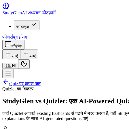
Study
Glen
AI अध्ययन प्लेटफ़ॉर्म
प्रोडक्ट्स
फीचर्स
प्राइसिंग
फीडबैक
बनाएं
बनाएं
🇮🇳
HI
Quiz पर वापस जाएं
Quizlet का विकल्प
StudyGlen vs Quizlet: एक AI-Powered Quiz
जहाँ Quizlet आपको existing flashcards से पढ़ने में मदद करता है, वहीं St
explanations के साथ AI-generated questions पाएं।