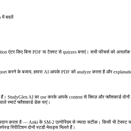
ें बदलें
ion एंटर किए बिना PDF या टेक्स्ट से quizzes बनाएं। सभी फीचर्स को अनलॉक
import करने के बजाय, हमारा AI आपके PDF को analyze करता है और explanat
ढते हैं। StudyGlen AI का use करके आपके content से क्विज़ और फ्लैशकार्ड दोन
ले स्मार्ट फ्लैशकार्ड डेक पाएं।
ान करता है — Anki के SM-2 एल्गोरिदम से ज्यादा सटीक। किसी भी टेक्स्ट या PDF
ेस्ड रिपीटिशन दोनों स्टडी मेथड्स मिलते हैं।