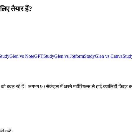
ए तैयार हैं?
StudyGlen vs NoteGPT
StudyGlen vs Jotform
StudyGlen vs Canva
Stud
ीन को बदल रहे हैं। लगभग 90 सेकंड्स में अपने मटीरियल्स से हाई-क्वालिटी क्विज़ ब
टडी करें।