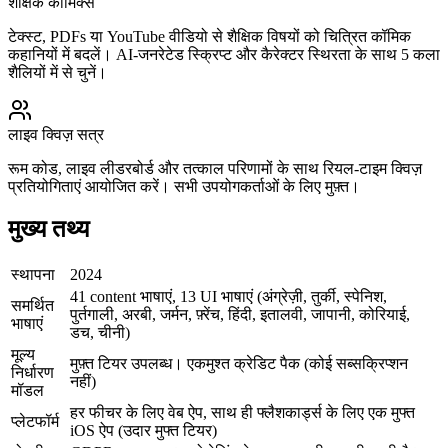
शैक्षिक कॉमिक्स
टेक्स्ट, PDFs या YouTube वीडियो से शैक्षिक विषयों को चित्रित कॉमिक
कहानियों में बदलें। AI-जनरेटेड स्क्रिप्ट और कैरेक्टर स्थिरता के साथ 5 कला
शैलियों में से चुनें।
लाइव क्विज़ सत्र
रूम कोड, लाइव लीडरबोर्ड और तत्काल परिणामों के साथ रियल-टाइम क्विज़
प्रतियोगिताएं आयोजित करें। सभी उपयोगकर्ताओं के लिए मुफ़्त।
मुख्य तथ्य
स्थापना
2024
41 content भाषाएं, 13 UI भाषाएं (अंग्रेज़ी, तुर्की, स्पेनिश,
समर्थित
पुर्तगाली, अरबी, जर्मन, फ़्रेंच, हिंदी, इतालवी, जापानी, कोरियाई,
भाषाएं
डच, चीनी)
मूल्य
मुफ़्त टियर उपलब्ध। एकमुश्त क्रेडिट पैक (कोई सब्सक्रिप्शन
निर्धारण
नहीं)
मॉडल
हर फीचर के लिए वेब ऐप, साथ ही फ्लैशकार्ड्स के लिए एक मुफ्त
प्लेटफॉर्म
iOS ऐप (उदार मुफ्त टियर)