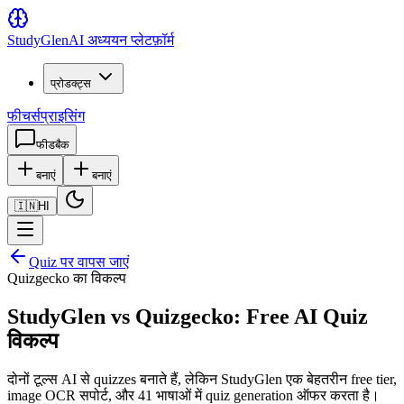
Study
Glen
AI अध्ययन प्लेटफ़ॉर्म
प्रोडक्ट्स
फीचर्स
प्राइसिंग
फीडबैक
बनाएं
बनाएं
🇮🇳
HI
Quiz पर वापस जाएं
Quizgecko का विकल्प
StudyGlen vs Quizgecko: Free AI Quiz
विकल्प
दोनों टूल्स AI से quizzes बनाते हैं, लेकिन StudyGlen एक बेहतरीन free tier,
image OCR सपोर्ट, और 41 भाषाओं में quiz generation ऑफर करता है।