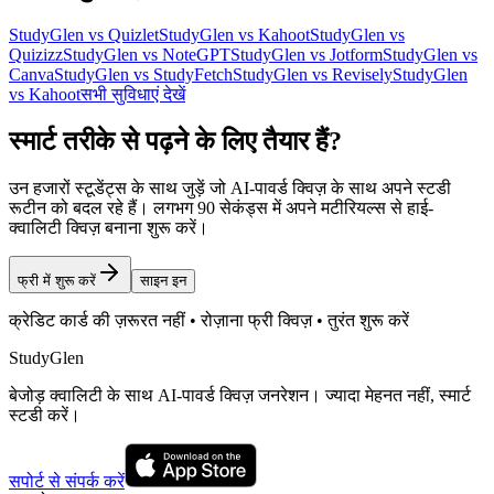
StudyGlen vs Quizlet
StudyGlen vs Kahoot
StudyGlen vs
Quizizz
StudyGlen vs NoteGPT
StudyGlen vs Jotform
StudyGlen vs
Canva
StudyGlen vs StudyFetch
StudyGlen vs Revisely
StudyGlen
vs Kahoot
सभी सुविधाएं देखें
स्मार्ट तरीके से पढ़ने के लिए तैयार हैं?
उन हजारों स्टूडेंट्स के साथ जुड़ें जो AI-पावर्ड क्विज़ के साथ अपने स्टडी
रूटीन को बदल रहे हैं। लगभग 90 सेकंड्स में अपने मटीरियल्स से हाई-
क्वालिटी क्विज़ बनाना शुरू करें।
फ्री में शुरू करें
साइन इन
क्रेडिट कार्ड की ज़रूरत नहीं • रोज़ाना फ्री क्विज़ • तुरंत शुरू करें
StudyGlen
बेजोड़ क्वालिटी के साथ AI-पावर्ड क्विज़ जनरेशन। ज्यादा मेहनत नहीं, स्मार्ट
स्टडी करें।
सपोर्ट से संपर्क करें