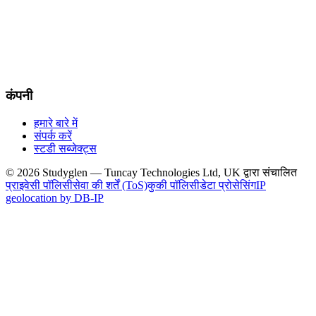
कंपनी
हमारे बारे में
संपर्क करें
स्टडी सब्जेक्ट्स
© 2026 Studyglen — Tuncay Technologies Ltd, UK द्वारा संचालित
प्राइवेसी पॉलिसी
सेवा की शर्तें (ToS)
कुकी पॉलिसी
डेटा प्रोसेसिंग
IP
geolocation by DB-IP