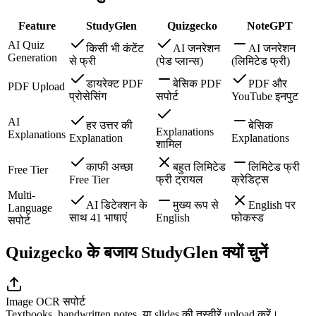
Feature
StudyGlen
Quizgecko
NoteGPT
AI Quiz
किसी भी कंटेंट
AI जनरेशन
AI जनरेशन
Generation
से फ्री
(पेड प्लान्स)
(लिमिटेड फ्री)
डायरेक्ट PDF
बेसिक PDF
PDF और
PDF Upload
प्रोसेसिंग
सपोर्ट
YouTube इनपुट
AI
हर उत्तर की
बेसिक
Explanations
Explanations
Explanation
Explanations
शामिल
काफी अच्छा
बहुत लिमिटेड
लिमिटेड फ्री
Free Tier
Free Tier
फ्री ट्रायल
क्रेडिट्स
Multi-
AI डिटेक्शन के
मुख्य रूप से
English पर
Language
साथ 41 भाषाएं
English
फोकस्ड
सपोर्ट
Quizgecko के बजाय StudyGlen क्यों चुनें
Image OCR सपोर्ट
Textbooks, handwritten notes, या slides की तस्वीरें upload करें।