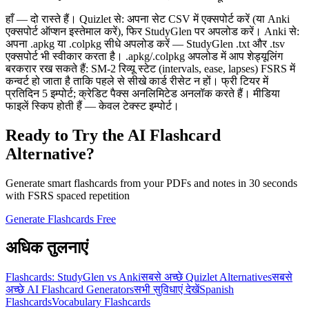
हाँ — दो रास्ते हैं। Quizlet से: अपना सेट CSV में एक्सपोर्ट करें (या Anki
एक्सपोर्ट ऑप्शन इस्तेमाल करें), फिर StudyGlen पर अपलोड करें। Anki से:
अपना .apkg या .colpkg सीधे अपलोड करें — StudyGlen .txt और .tsv
एक्सपोर्ट भी स्वीकार करता है। .apkg/.colpkg अपलोड में आप शेड्यूलिंग
बरकरार रख सकते हैं: SM-2 रिव्यू स्टेट (intervals, ease, lapses) FSRS में
कन्वर्ट हो जाता है ताकि पहले से सीखे कार्ड रीसेट न हों। फ्री टियर में
प्रतिदिन 5 इम्पोर्ट; क्रेडिट पैक्स अनलिमिटेड अनलॉक करते हैं। मीडिया
फाइलें स्किप होती हैं — केवल टेक्स्ट इम्पोर्ट।
Ready to Try the AI Flashcard
Alternative?
Generate smart flashcards from your PDFs and notes in 30 seconds
with FSRS spaced repetition
Generate Flashcards Free
अधिक तुलनाएं
Flashcards: StudyGlen vs Anki
सबसे अच्छे Quizlet Alternatives
सबसे
अच्छे AI Flashcard Generators
सभी सुविधाएं देखें
Spanish
Flashcards
Vocabulary Flashcards