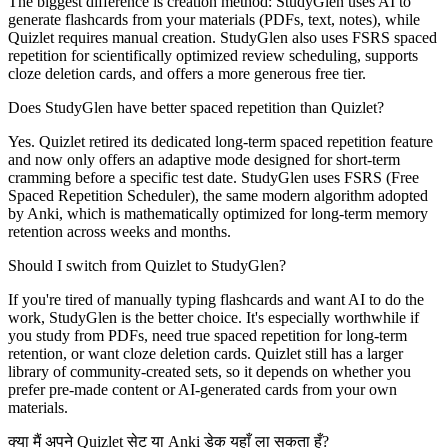
The biggest difference is creation method: StudyGlen uses AI to
generate flashcards from your materials (PDFs, text, notes), while
Quizlet requires manual creation. StudyGlen also uses FSRS spaced
repetition for scientifically optimized review scheduling, supports
cloze deletion cards, and offers a more generous free tier.
Does StudyGlen have better spaced repetition than Quizlet?
Yes. Quizlet retired its dedicated long-term spaced repetition feature
and now only offers an adaptive mode designed for short-term
cramming before a specific test date. StudyGlen uses FSRS (Free
Spaced Repetition Scheduler), the same modern algorithm adopted
by Anki, which is mathematically optimized for long-term memory
retention across weeks and months.
Should I switch from Quizlet to StudyGlen?
If you're tired of manually typing flashcards and want AI to do the
work, StudyGlen is the better choice. It's especially worthwhile if
you study from PDFs, need true spaced repetition for long-term
retention, or want cloze deletion cards. Quizlet still has a larger
library of community-created sets, so it depends on whether you
prefer pre-made content or AI-generated cards from your own
materials.
क्या मैं अपने Quizlet सेट या Anki डेक यहाँ ला सकता हूँ?