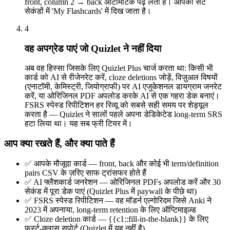
front, column 2 → back ऑटोमैटिक पढ़ लेता है। आपका सेट
सेकंडों में 'My Flashcards' में दिख जाता है।
4
वह अपग्रेड पाएं जो Quizlet ने नहीं दिया
अब वह हिस्सा जिसके लिए Quizlet Plus चार्ज करता था: किसी भी
कार्ड को AI से रीजेनरेट करें, cloze deletions जोड़ें, विज़ुअल विषयों
(एनाटॉमी, केमिस्ट्री, जियोग्राफी) पर AI एजुकेशनल डायग्राम जनरेट
करें, या ओरिजिनल PDF अपलोड करके AI से एक गहरा डेक बनाएं।
FSRS स्पेस्ड रिपीटिशन हर रिव्यू को सबसे सही समय पर शेड्यूल
करता है — Quizlet ने सालों पहले अपना डेडिकेटेड long-term SRS
हटा लिया था। यह सब फ्री टियर में।
आप क्या रखते हैं, और क्या पाते हैं
✅
आपके मौजूदा कार्ड — front, back और कोई भी term/definition
pairs CSV के ज़रिए साफ ट्रांसफर होते हैं
✅
AI फ्लैशकार्ड जनरेशन — ओरिजिनल PDFs अपलोड करें और 30
सेकंड में पूरा डेक पाएं (Quizlet Plus में paywall के पीछे था)
✅
FSRS स्पेस्ड रिपीटिशन — वह मॉडर्न एल्गोरिदम जिसे Anki ने
2023 में अपनाया, long-term retention के लिए ऑप्टिमाइज़्ड
✅
Cloze deletion कार्ड — {{c1::fill-in-the-blank}} के लिए
फर्स्ट-क्लास सपोर्ट (Quizlet में यह नहीं है)