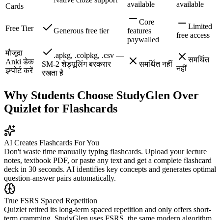
available
available
Cards
Core
Limited
Free Tier
Generous free tier
features
free access
paywalled
मौजूदा
.apkg, .colpkg, .csv —
समर्थित
Anki डेक
SM-2 शेड्यूलिंग बरकरार
समर्थित नहीं
नहीं
इम्पोर्ट करें
रखता है
Why Students Choose StudyGlen Over
Quizlet for Flashcards
AI Creates Flashcards For You
Don't waste time manually typing flashcards. Upload your lecture
notes, textbook PDF, or paste any text and get a complete flashcard
deck in 30 seconds. AI identifies key concepts and generates optimal
question-answer pairs automatically.
True FSRS Spaced Repetition
Quizlet retired its long-term spaced repetition and only offers short-
term cramming. StudyGlen uses FSRS, the same modern algorithm