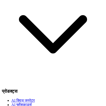
प्रोडक्ट्स
AI क्विज़ जनरेटर
AI फ्लैशकार्ड्स