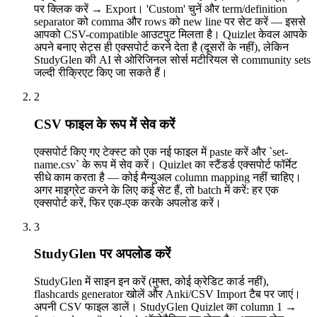
पर क्लिक करें → Export। 'Custom' चुनें और term/definition
separator को comma और rows को new line पर सेट करें — इससे
आपको CSV-compatible आउटपुट मिलता है। Quizlet केवल आपके
अपने बनाए सेट्स ही एक्सपोर्ट करने देता है (दूसरों के नहीं), लेकिन
StudyGlen की AI से ओरिजिनल सोर्स मटीरियल से community sets
जल्दी रीक्रिएट किए जा सकते हैं।
2
CSV फाइल के रूप में सेव करें
एक्सपोर्ट किए गए टेक्स्ट को एक नई फाइल में paste करें और `set-
name.csv` के रूप में सेव करें। Quizlet का स्टैंडर्ड एक्सपोर्ट फॉर्मेट
सीधे काम करता है — कोई मैन्युअल column mapping नहीं चाहिए।
अगर माइग्रेट करने के लिए कई सेट हैं, तो batch में करें: हर एक
एक्सपोर्ट करें, फिर एक-एक करके अपलोड करें।
3
StudyGlen पर अपलोड करें
StudyGlen में साइन इन करें (मुफ्त, कोई क्रेडिट कार्ड नहीं),
flashcards generator खोलें और Anki/CSV Import टैब पर जाएं।
अपनी CSV फाइल डालें। StudyGlen Quizlet का column 1 →