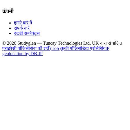
कंपनी
हमारे बारे में
संपर्क करें
स्टडी सब्जेक्ट्स
© 2026 Studyglen — Tuncay Technologies Ltd, UK द्वारा संचालित
प्राइवेसी पॉलिसी
सेवा की शर्तें (ToS)
कुकी पॉलिसी
डेटा प्रोसेसिंग
IP
geolocation by DB-IP