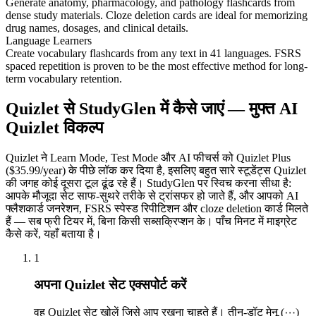
Generate anatomy, pharmacology, and pathology flashcards from
dense study materials. Cloze deletion cards are ideal for memorizing
drug names, dosages, and clinical details.
Language Learners
Create vocabulary flashcards from any text in 41 languages. FSRS
spaced repetition is proven to be the most effective method for long-
term vocabulary retention.
Quizlet से StudyGlen में कैसे जाएं — मुफ्त AI
Quizlet विकल्प
Quizlet ने Learn Mode, Test Mode और AI फीचर्स को Quizlet Plus
($35.99/year) के पीछे लॉक कर दिया है, इसलिए बहुत सारे स्टूडेंट्स Quizlet
की जगह कोई दूसरा टूल ढूंढ रहे हैं। StudyGlen पर स्विच करना सीधा है:
आपके मौजूदा सेट साफ-सुथरे तरीके से ट्रांसफर हो जाते हैं, और आपको AI
फ्लैशकार्ड जनरेशन, FSRS स्पेस्ड रिपीटिशन और cloze deletion कार्ड मिलते
हैं — सब फ्री टियर में, बिना किसी सब्सक्रिप्शन के। पाँच मिनट में माइग्रेट
कैसे करें, यहाँ बताया है।
1
अपना Quizlet सेट एक्सपोर्ट करें
वह Quizlet सेट खोलें जिसे आप रखना चाहते हैं। तीन-डॉट मेनू (⋯)