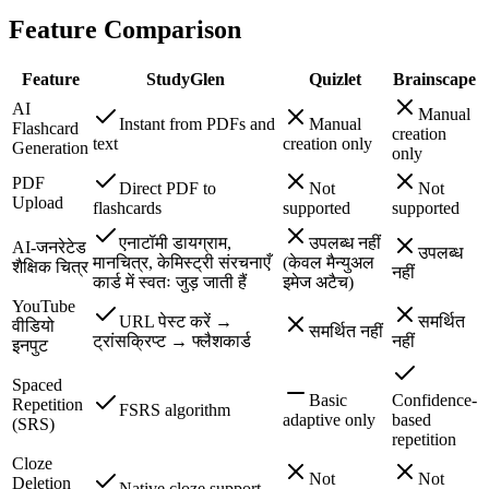
Feature Comparison
Feature
StudyGlen
Quizlet
Brainscape
AI
Manual
Instant from PDFs and
Manual
Flashcard
creation
text
creation only
Generation
only
PDF
Direct PDF to
Not
Not
Upload
flashcards
supported
supported
एनाटॉमी डायग्राम,
उपलब्ध नहीं
AI-जनरेटेड
उपलब्ध
मानचित्र, केमिस्ट्री संरचनाएँ
(केवल मैन्युअल
शैक्षिक चित्र
नहीं
कार्ड में स्वतः जुड़ जाती हैं
इमेज अटैच)
YouTube
URL पेस्ट करें →
समर्थित
वीडियो
समर्थित नहीं
ट्रांसक्रिप्ट → फ्लैशकार्ड
नहीं
इनपुट
Spaced
Basic
Confidence-
Repetition
FSRS algorithm
adaptive only
based
(SRS)
repetition
Cloze
Not
Not
Deletion
Native cloze support