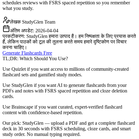
schedules reviews with FSRS spaced repetition so you remember
what you study.
लेखक
StudyGlen Team
अंतिम अपडेट:
2026-04-04
प्रकटीकरण: StudyGlen हमारा उत्पाद है। हम निष्पक्षता के लिए प्रयास करते
हैं, लेकिन पाठकों को टूल की तुलना करते समय हमारे दृष्टिकोण पर विचार
करना चाहिए।
Generate Flashcards Free
TL;DR: Which Should You Use?
Use Quizlet if you want access to millions of community-created
flashcard sets and gamified study modes.
Use StudyGlen if you want AI to generate flashcards from your
PDFs and notes with FSRS spaced repetition and cloze deletion
cards.
Use Brainscape if you want curated, expert-verified flashcard
content with confidence-based repetition.
Our pick: StudyGlen — upload a PDF and get a complete flashcard
deck in 30 seconds with FSRS scheduling, cloze cards, and smart
study order. No manual typing required.