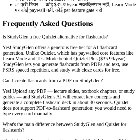
✅
फ्री टियर — कोई $35.99/year सब्सक्रिप्शन नहीं, Learn Mode
पर कोई paywall नहीं, कोई per-feature gate नहीं
Frequently Asked Questions
Is StudyGlen a free Quizlet alternative for flashcards?
Yes! StudyGlen offers a generous free tier for AI flashcard
generation. Unlike Quizlet, which has paywalled core features like
Learn Mode and Test Mode behind Quizlet Plus ($35.99/year),
StudyGlen lets you generate flashcards from PDFs and text, use
FSRS spaced repetition, and study with cloze cards for free.
Can I create flashcards from a PDF on StudyGlen?
Yes! Upload any PDF — lecture slides, textbook chapters, or study
guides — and StudyGlen's AI will extract key concepts and
generate a complete flashcard deck in about 30 seconds. Quizlet
does not support PDF-to-flashcard generation; you would need to
type every card manually.
What's the main difference between StudyGlen and Quizlet for
flashcards?