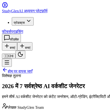
Study
Glen
AI अध्ययन प्लेटफ़ॉर्म
प्रोडक्ट्स
फीचर्स
प्राइसिंग
फीडबैक
बनाएं
बनाएं
🇮🇳
HI
होम पर वापस जाएँ
विशेषज्ञ तुलना
2026 में 7 सर्वश्रेष्ठ AI वर्कशीट जेनरेटर
हमने शीर्ष AI वर्कशीट जेनरेटर को कंटेंट जनरेशन, ऑटो-ग्रेडिंग, इंटरैक्टिविटी और
लेखक
StudyGlen Team