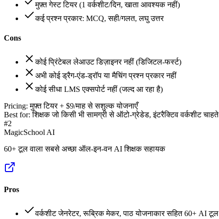
मुफ़्त गेस्ट टियर (1 वर्कशीट/दिन, खाता आवश्यक नहीं)
कई प्रश्न प्रकार: MCQ, सही/गलत, लघु उत्तर
Cons
कोई प्रिंटेबल लेआउट डिज़ाइनर नहीं (डिजिटल-फर्स्ट)
अभी कोई ड्रैग-एंड-ड्रॉप या मैचिंग प्रश्न प्रकार नहीं
कोई सीधा LMS एक्सपोर्ट नहीं (जल्द आ रहा है)
Pricing:
मुफ़्त टियर + $9/माह से सशुल्क योजनाएँ
Best for:
शिक्षक जो किसी भी सामग्री से ऑटो-ग्रेडेड, इंटरैक्टिव वर्कशीट चाहते ह
#
2
MagicSchool AI
60+ टूल वाला सबसे अच्छा ऑल-इन-वन AI शिक्षक सहायक
Pros
वर्कशीट जेनरेटर, रूब्रिक मेकर, पाठ योजनाकार सहित 60+ AI टूल