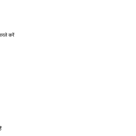
रले करें
ं