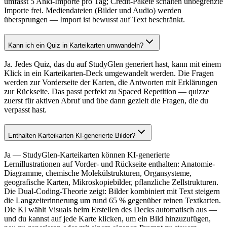
umfasst 5 Anki-Importe pro Tag; Credit-Pakete schalten unbegrenzte
Importe frei. Mediendateien (Bilder und Audio) werden
übersprungen — Import ist bewusst auf Text beschränkt.
Kann ich ein Quiz in Karteikarten umwandeln?
Ja. Jedes Quiz, das du auf StudyGlen generiert hast, kann mit einem
Klick in ein Karteikarten-Deck umgewandelt werden. Die Fragen
werden zur Vorderseite der Karten, die Antworten mit Erklärungen
zur Rückseite. Das passt perfekt zu Spaced Repetition — quizze
zuerst für aktiven Abruf und übe dann gezielt die Fragen, die du
verpasst hast.
Enthalten Karteikarten KI-generierte Bilder?
Ja — StudyGlen-Karteikarten können KI-generierte
Lernillustrationen auf Vorder- und Rückseite enthalten: Anatomie-
Diagramme, chemische Molekülstrukturen, Organsysteme,
geografische Karten, Mikroskopiebilder, pflanzliche Zellstrukturen.
Die Dual-Coding-Theorie zeigt: Bilder kombiniert mit Text steigern
die Langzeiterinnerung um rund 65 % gegenüber reinen Textkarten.
Die KI wählt Visuals beim Erstellen des Decks automatisch aus —
und du kannst auf jede Karte klicken, um ein Bild hinzuzufügen,