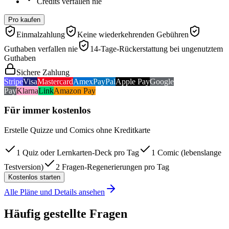
Credits verfallen nie
Pro kaufen
Einmalzahlung
Keine wiederkehrenden Gebühren
Guthaben verfallen nie
14-Tage-Rückerstattung bei ungenutztem
Guthaben
Sichere Zahlung
Stripe
Visa
Mastercard
Amex
PayPal
Apple Pay
Google
Pay
Klarna
Link
Amazon Pay
Für immer kostenlos
Erstelle Quizze und Comics ohne Kreditkarte
1 Quiz oder Lernkarten-Deck pro Tag
1 Comic (lebenslange
Testversion)
2 Fragen-Regenerierungen pro Tag
Kostenlos starten
Alle Pläne und Details ansehen
Häufig gestellte Fragen