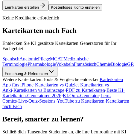
Lernkarten erstellen
Kostenloses Konto erstellen
Keine Kreditkarte erforderlich
Karteikarten nach Fach
Entdecken Sie KI-gestützte Karteikarten-Generatoren für Ihr
Fachgebiet
Spanisch
Anatomie
Pflege
MCAT
Medizinische
Terminologie
Pharmakologie
Vokabeln
Französisch
Chemie
Biologie
GR
Forschung & Referenzen
Weitere Karteikarten-Tools & Vergleiche entdecken
Karteikarten
App fürs iPhone
·
Karteikarten vs Quizlet
·
Karteikarten vs
Anki
·
Karteikarten vs Brainscape
·
PDF zu Karteikarten
·
Beste KI-
Karteikarten-Generatoren 2026
·
KI-Quiz-Generator
·
Lern-
Comics
·
Live-Quiz-Sessions
·
YouTube zu Karteikarten
·
Karteikarten
nach Fach
Bereit, smarter zu lernen?
Schließ dich Tausenden Studenten an, die ihre Lernroutine mit KI