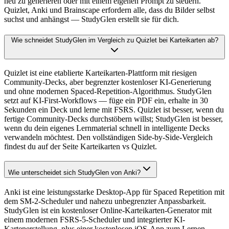
neu zu generieren oder mit einem eigenen Prompt zu steuern.
Quizlet, Anki und Brainscape erfordern alle, dass du Bilder selbst
suchst und anhängst — StudyGlen erstellt sie für dich.
Wie schneidet StudyGlen im Vergleich zu Quizlet bei Karteikarten ab?
Quizlet ist eine etablierte Karteikarten-Plattform mit riesigen
Community-Decks, aber begrenzter kostenloser KI-Generierung
und ohne modernen Spaced-Repetition-Algorithmus. StudyGlen
setzt auf KI-First-Workflows — füge ein PDF ein, erhalte in 30
Sekunden ein Deck und lerne mit FSRS. Quizlet ist besser, wenn du
fertige Community-Decks durchstöbern willst; StudyGlen ist besser,
wenn du dein eigenes Lernmaterial schnell in intelligente Decks
verwandeln möchtest. Den vollständigen Side-by-Side-Vergleich
findest du auf der Seite Karteikarten vs Quizlet.
Wie unterscheidet sich StudyGlen von Anki?
Anki ist eine leistungsstarke Desktop-App für Spaced Repetition mit
dem SM-2-Scheduler und nahezu unbegrenzter Anpassbarkeit.
StudyGlen ist ein kostenloser Online-Karteikarten-Generator mit
einem modernen FSRS-5-Scheduler und integrierter KI-
Kartenerstellung, plus einer kostenlosen iOS-App zum Lernen