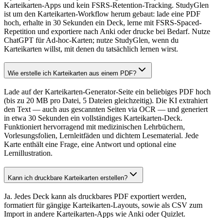
Karteikarten-Apps und kein FSRS-Retention-Tracking. StudyGlen
ist um den Karteikarten-Workflow herum gebaut: lade eine PDF
hoch, erhalte in 30 Sekunden ein Deck, lerne mit FSRS-Spaced-
Repetition und exportiere nach Anki oder drucke bei Bedarf. Nutze
ChatGPT für Ad-hoc-Karten; nutze StudyGlen, wenn du
Karteikarten willst, mit denen du tatsächlich lernen wirst.
Wie erstelle ich Karteikarten aus einem PDF?
Lade auf der Karteikarten-Generator-Seite ein beliebiges PDF hoch
(bis zu 20 MB pro Datei, 5 Dateien gleichzeitig). Die KI extrahiert
den Text — auch aus gescannten Seiten via OCR — und generiert
in etwa 30 Sekunden ein vollständiges Karteikarten-Deck.
Funktioniert hervorragend mit medizinischen Lehrbüchern,
Vorlesungsfolien, Lernleitfäden und dichtem Lesematerial. Jede
Karte enthält eine Frage, eine Antwort und optional eine
Lernillustration.
Kann ich druckbare Karteikarten erstellen?
Ja. Jedes Deck kann als druckbares PDF exportiert werden,
formatiert für gängige Karteikarten-Layouts, sowie als CSV zum
Import in andere Karteikarten-Apps wie Anki oder Quizlet.