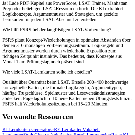
Ja! Lade PDF-Kapitel aus PowerScore, LSAT Trainer, Manhattan
Prep oder beliebigen LSAT-Ressourcen hoch. Die KI extrahiert
Logikkonzepte, Argumentmuster und Strategien, um gezielte
Lernkarten für jeden LSAT-Abschnitt zu erstellen.
Wie hilft FSRS bei der langfristigen LSAT-Vorbereitung?
FSRS plant Konzept-Wiederholungen in optimalen Abständen über
deinen 3–6-monatigen Vorbereitungszeitraum. Logikregeln und
Argumentmuster werden durch wiederholte Exposition zum
richtigen Zeitpunkt instinktiv. Das bedeutet, dass Konzepte aus
Monat 1 am Prüfungstag noch präsent sind.
Wie viele LSAT-Lernkarten sollte ich erstellen?
Qualität über Quantität beim LSAT. Erstelle 200–400 hochwertige
konzeptuelle Karten, die formale Logikregeln, Argumenttypen,
häufige Trugschlüsse, Spielmuster und Leseverständnisstrategien
abdecken. Füge täglich 5–10 neue Karten neben Übungstests hinzu.
FSRS hält Wiederholungssitzungen bei 15–20 Minuten.
Verwandte Ressourcen
KI-Lernkarten-Generator
GRE-Lernkarten
Vokabel-
Lernkarten
StudyGlen vs Anki
Active Recall Lernratgeber
Beste KI-