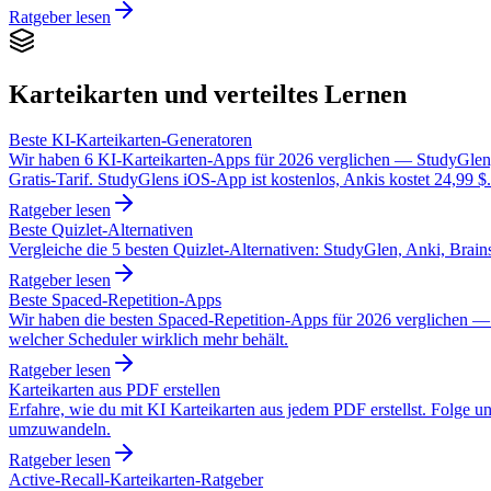
Ratgeber lesen
Karteikarten und verteiltes Lernen
Beste KI-Karteikarten-Generatoren
Wir haben 6 KI-Karteikarten-Apps für 2026 verglichen — StudyGlen
Gratis-Tarif. StudyGlens iOS-App ist kostenlos, Ankis kostet 24,99 $.
Ratgeber lesen
Beste Quizlet-Alternativen
Vergleiche die 5 besten Quizlet-Alternativen: StudyGlen, Anki, Brai
Ratgeber lesen
Beste Spaced-Repetition-Apps
Wir haben die besten Spaced-Repetition-Apps für 2026 verglichen —
welcher Scheduler wirklich mehr behält.
Ratgeber lesen
Karteikarten aus PDF erstellen
Erfahre, wie du mit KI Karteikarten aus jedem PDF erstellst. Folge u
umzuwandeln.
Ratgeber lesen
Active-Recall-Karteikarten-Ratgeber