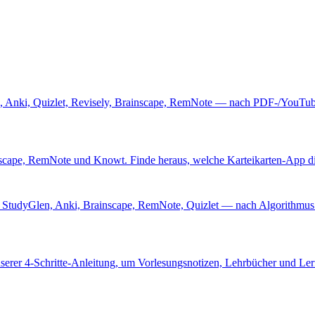
, Anki, Quizlet, Revisely, Brainscape, RemNote — nach PDF-/YouTube
nscape, RemNote und Knowt. Finde heraus, welche Karteikarten-App die 
 StudyGlen, Anki, Brainscape, RemNote, Quizlet — nach Algorithmus 
nserer 4-Schritte-Anleitung, um Vorlesungsnotizen, Lehrbücher und Lern