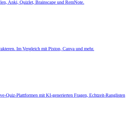
yGlen, Anki, Quizlet, Brainscape und RemNote.
akteren. Im Vergleich mit Pixton, Canva und mehr.
ve-Quiz-Plattformen mit KI-generierten Fragen, Echtzeit-Ranglisten