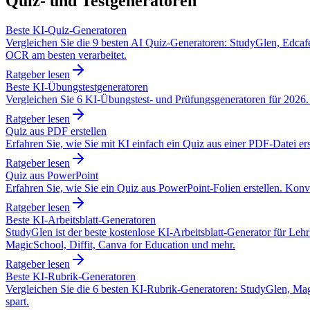
Quiz- und Testgeneratoren
Beste KI-Quiz-Generatoren
Vergleichen Sie die 9 besten AI Quiz-Generatoren: StudyGlen, Edca
OCR am besten verarbeitet.
Ratgeber lesen
Beste KI-Übungstestgeneratoren
Vergleichen Sie 6 KI-Übungstest- und Prüfungsgeneratoren für 2026
Ratgeber lesen
Quiz aus PDF erstellen
Erfahren Sie, wie Sie mit KI einfach ein Quiz aus einer PDF-Datei ers
Ratgeber lesen
Quiz aus PowerPoint
Erfahren Sie, wie Sie ein Quiz aus PowerPoint-Folien erstellen. Kon
Ratgeber lesen
Beste KI-Arbeitsblatt-Generatoren
StudyGlen ist der beste kostenlose KI-Arbeitsblatt-Generator für Leh
MagicSchool, Diffit, Canva for Education und mehr.
Ratgeber lesen
Beste KI-Rubrik-Generatoren
Vergleichen Sie die 6 besten KI-Rubrik-Generatoren: StudyGlen, Ma
spart.