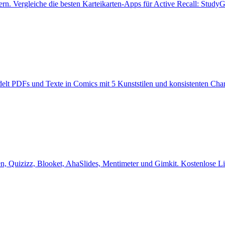
ern. Vergleiche die besten Karteikarten-Apps für Active Recall: Stud
lt PDFs und Texte in Comics mit 5 Kunststilen und konsistenten Char
n, Quizizz, Blooket, AhaSlides, Mentimeter und Gimkit. Kostenlose Li