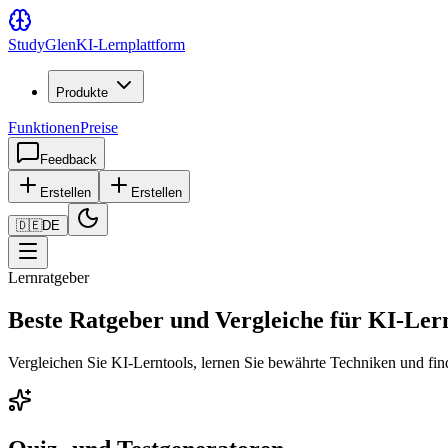
Study
Glen
KI-Lernplattform
Produkte
Funktionen
Preise
Feedback
Erstellen
Erstellen
🇩🇪
DE
Lernratgeber
Beste Ratgeber und Vergleiche für KI-Ler
Vergleichen Sie KI-Lerntools, lernen Sie bewährte Techniken und find