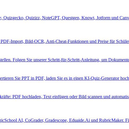
fe, Quizgecko, Quizizz, NoteGPT, Questgen, Knowt, Jotform und Canv
. PDF-Import, Bild-OCR, Anti-Cheat-Funktionen und Preise für Schüler
tellen. Folgen Sie unserer Schritt-für-Schritt-Anleitung, um Dokumente
vertieren Sie PPT in PDF, laden Sie es in einen KI-Quiz-Generator hoch
rkräfte: PDF hochladen, Text einfügen oder Bild scannen und automatisc
gicSchool AI, CoGrader, Gradescope, Eduaide.Ai und RubricMaker. Fin