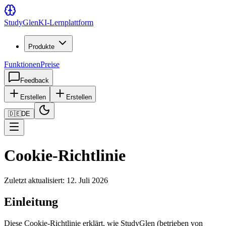
Study
Glen
KI-Lernplattform
Produkte
Funktionen
Preise
Feedback
Erstellen
Erstellen
🇩🇪
DE
Cookie-Richtlinie
Zuletzt aktualisiert: 12. Juli 2026
Einleitung
Diese Cookie-Richtlinie erklärt, wie StudyGlen (betrieben von