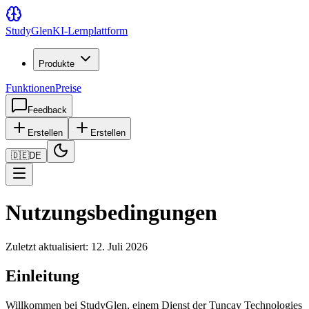
Study
Glen
KI-Lernplattform
Produkte
Funktionen
Preise
Feedback
Erstellen
Erstellen
🇩🇪
DE
Nutzungsbedingungen
Zuletzt aktualisiert: 12. Juli 2026
Einleitung
Willkommen bei StudyGlen, einem Dienst der Tuncay Technologies