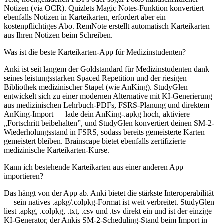
Notizen (via OCR). Quizlets Magic Notes-Funktion konvertiert
ebenfalls Notizen in Karteikarten, erfordert aber ein
kostenpflichtiges Abo. RemNote erstellt automatisch Karteikarten
aus Ihren Notizen beim Schreiben.
Was ist die beste Karteikarten-App für Medizinstudenten?
Anki ist seit langem der Goldstandard für Medizinstudenten dank
seines leistungsstarken Spaced Repetition und der riesigen
Bibliothek medizinischer Stapel (wie AnKing). StudyGlen
entwickelt sich zu einer modernen Alternative mit KI-Generierung
aus medizinischen Lehrbuch-PDFs, FSRS-Planung und direktem
AnKing-Import — lade dein AnKing-.apkg hoch, aktiviere
„Fortschritt beibehalten”, und StudyGlen konvertiert deinen SM-2-
Wiederholungsstand in FSRS, sodass bereits gemeisterte Karten
gemeistert bleiben. Brainscape bietet ebenfalls zertifizierte
medizinische Karteikarten-Kurse.
Kann ich bestehende Karteikarten aus einer anderen App
importieren?
Das hängt von der App ab. Anki bietet die stärkste Interoperabilität
— sein natives .apkg/.colpkg-Format ist weit verbreitet. StudyGlen
liest .apkg, .colpkg, .txt, .csv und .tsv direkt ein und ist der einzige
KI-Generator, der Ankis SM-2-Scheduling-Stand beim Import in