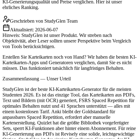
KI-Generierungsqualität und Preise verglichen. Hier ist unser
ehrliches Ranking.
Geschrieben von
StudyGlen Team
Aktualisiert:
2026-06-07
Hinweis: StudyGlen ist unser Produkt. Wir streben nach
Objektivität, aber Leser sollten unsere Perspektive beim Vergleich
von Tools berücksichtigen.
Erstellen Sie Karteikarten noch von Hand? Wir haben die besten KI-
Karteikarten-Apps und Generatoren verglichen, damit Sie es nicht
müssen. Das funktioniert tatsächlich für langfristiges Behalten.
Zusammenfassung — Unser Urteil
StudyGlen ist der beste KI-Karteikarten-Generator für die meisten
Studenten 2026. Es ist das einzige Tool, das Karteikarten aus PDFs,
Text und Bildern (mit OCR) generiert, FSRS Spaced Repetition für
optimales Behalten nutzt und 41 Sprachen unterstützt — alles mit
einem kostenlosen Tarif. Anki bleibt der Goldstandard für
anpassbares Spaced Repetition, erfordert aber manuelle
Kartenerstellung. Quizlet hat die größte Bibliothek vorgefertigter
Sets, sperrt KI-Funktionen aber hinter einem Abonnement. Für reine
KI-Generierung aus PDFs ist Revisely eine solide, leichtgewichtige