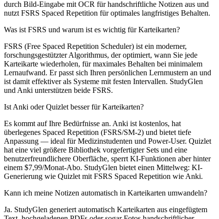
durch Bild-Eingabe mit OCR für handschriftliche Notizen aus und
nutzt FSRS Spaced Repetition für optimales langfristiges Behalten.
Was ist FSRS und warum ist es wichtig für Karteikarten?
FSRS (Free Spaced Repetition Scheduler) ist ein moderner,
forschungsgestützter Algorithmus, der optimiert, wann Sie jede
Karteikarte wiederholen, für maximales Behalten bei minimalem
Lernaufwand. Er passt sich Ihren persönlichen Lernmustern an und
ist damit effektiver als Systeme mit festen Intervallen. StudyGlen
und Anki unterstützen beide FSRS.
Ist Anki oder Quizlet besser für Karteikarten?
Es kommt auf Ihre Bedürfnisse an. Anki ist kostenlos, hat
überlegenes Spaced Repetition (FSRS/SM-2) und bietet tiefe
Anpassung — ideal für Medizinstudenten und Power-User. Quizlet
hat eine viel größere Bibliothek vorgefertigter Sets und eine
benutzerfreundlichere Oberfläche, sperrt KI-Funktionen aber hinter
einem $7,99/Monat-Abo. StudyGlen bietet einen Mittelweg: KI-
Generierung wie Quizlet mit FSRS Spaced Repetition wie Anki.
Kann ich meine Notizen automatisch in Karteikarten umwandeln?
Ja. StudyGlen generiert automatisch Karteikarten aus eingefügtem
Text, hochgeladenen PDFs oder sogar Fotos handschriftlicher