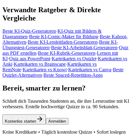
Verwandte Ratgeber & Direkte
Vergleiche
Beste KI-Quiz-Generatoren
·
KI-Quiz mit Bildern &
Diagrammen
·
Beste KI-Comic-Maker für Bildung
·
Beste Kahoot-
Alternativen
·
Beste KI-Lernleitfaden-Generatoren
·
Beste KI-
Übungstest-Generatoren
·
Beste KI-Arbeitsblatt-Generatoren
·
Quiz
aus PDF erstellen
·
Beste KI-Rubrik-Generatoren
·
Lernen mit
KI
·
Quiz aus PowerPoint
·
Karteikarten vs Quizlet
·
Karteikarten vs
Anki
·
Karteikarten vs Brainscape
·
Karteikarten vs
RemNote
·
Karteikarten vs Knowt
·
Karteikarten vs Canva
·
Beste
Quizlet-Alternativen
·
Beste Spaced-Repetition-Apps
Bereit, smarter zu lernen?
Schließ dich Tausenden Studenten an, die ihre Lernroutine mit KI
verbessern. Erstelle hochwertige Quizze in ca. 90 Sekunden.
Kostenlos starten
Anmelden
Keine Kreditkarte • Täglich kostenlose Quizze • Sofort loslegen