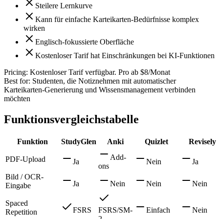
Steilere Lernkurve
Kann für einfache Karteikarten-Bedürfnisse komplex
wirken
Englisch-fokussierte Oberfläche
Kostenloser Tarif hat Einschränkungen bei KI-Funktionen
Pricing:
Kostenloser Tarif verfügbar. Pro ab $8/Monat
Best for:
Studenten, die Notiznehmen mit automatischer
Karteikarten-Generierung und Wissensmanagement verbinden
möchten
Funktionsvergleichstabelle
Funktion
StudyGlen
Anki
Quizlet
Revisely
Add-
PDF-Upload
Ja
Nein
Ja
ons
Bild / OCR-
Ja
Nein
Nein
Nein
Eingabe
Spaced
FSRS
FSRS/SM-
Einfach
Nein
Repetition
2