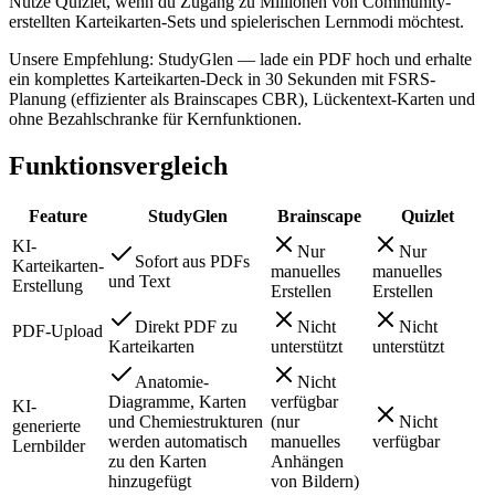
Nutze Quizlet, wenn du Zugang zu Millionen von Community-
erstellten Karteikarten-Sets und spielerischen Lernmodi möchtest.
Unsere Empfehlung: StudyGlen — lade ein PDF hoch und erhalte
ein komplettes Karteikarten-Deck in 30 Sekunden mit FSRS-
Planung (effizienter als Brainscapes CBR), Lückentext-Karten und
ohne Bezahlschranke für Kernfunktionen.
Funktionsvergleich
Feature
StudyGlen
Brainscape
Quizlet
KI-
Nur
Nur
Sofort aus PDFs
Karteikarten-
manuelles
manuelles
und Text
Erstellung
Erstellen
Erstellen
Direkt PDF zu
Nicht
Nicht
PDF-Upload
Karteikarten
unterstützt
unterstützt
Anatomie-
Nicht
Diagramme, Karten
verfügbar
KI-
und Chemiestrukturen
(nur
Nicht
generierte
werden automatisch
manuelles
verfügbar
Lernbilder
zu den Karten
Anhängen
hinzugefügt
von Bildern)