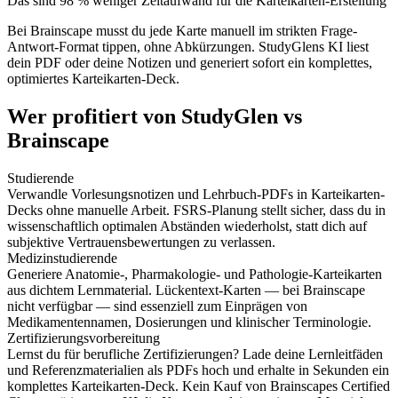
Das sind 98 % weniger Zeitaufwand für die Karteikarten-Erstellung
Bei Brainscape musst du jede Karte manuell im strikten Frage-
Antwort-Format tippen, ohne Abkürzungen. StudyGlens KI liest
dein PDF oder deine Notizen und generiert sofort ein komplettes,
optimiertes Karteikarten-Deck.
Wer profitiert von StudyGlen vs
Brainscape
Studierende
Verwandle Vorlesungsnotizen und Lehrbuch-PDFs in Karteikarten-
Decks ohne manuelle Arbeit. FSRS-Planung stellt sicher, dass du in
wissenschaftlich optimalen Abständen wiederholst, statt dich auf
subjektive Vertrauensbewertungen zu verlassen.
Medizinstudierende
Generiere Anatomie-, Pharmakologie- und Pathologie-Karteikarten
aus dichtem Lernmaterial. Lückentext-Karten — bei Brainscape
nicht verfügbar — sind essenziell zum Einprägen von
Medikamentennamen, Dosierungen und klinischer Terminologie.
Zertifizierungsvorbereitung
Lernst du für berufliche Zertifizierungen? Lade deine Lernleitfäden
und Referenzmaterialien als PDFs hoch und erhalte in Sekunden ein
komplettes Karteikarten-Deck. Kein Kauf von Brainscapes Certified