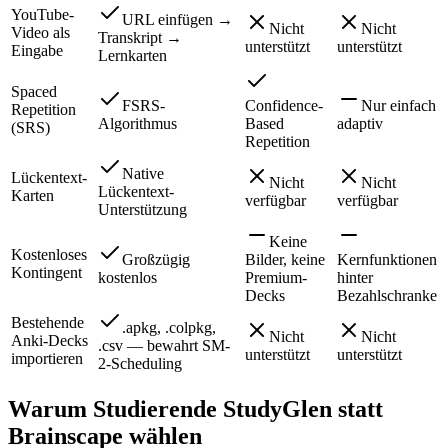
YouTube-
URL einfügen →
Nicht
Nicht
Video als
Transkript →
unterstützt
unterstützt
Eingabe
Lernkarten
Spaced
FSRS-
Confidence-
Nur einfach
Repetition
Algorithmus
Based
adaptiv
(SRS)
Repetition
Native
Lückentext-
Nicht
Nicht
Lückentext-
Karten
verfügbar
verfügbar
Unterstützung
Keine
Kostenloses
Großzügig
Bilder, keine
Kernfunktionen
Kontingent
kostenlos
Premium-
hinter
Decks
Bezahlschranke
Bestehende
.apkg, .colpkg,
Nicht
Nicht
Anki-Decks
.csv — bewahrt SM-
unterstützt
unterstützt
importieren
2-Scheduling
Warum Studierende StudyGlen statt
Brainscape wählen