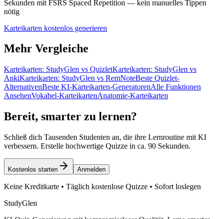
Sekunden mit FSRS Spaced Repetition — kein manuelles Tippen
nötig
Karteikarten kostenlos generieren
Mehr Vergleiche
Karteikarten: StudyGlen vs Quizlet
Karteikarten: StudyGlen vs
Anki
Karteikarten: StudyGlen vs RemNote
Beste Quizlet-
Alternativen
Beste KI-Karteikarten-Generatoren
Alle Funktionen
Ansehen
Vokabel-Karteikarten
Anatomie-Karteikarten
Bereit, smarter zu lernen?
Schließ dich Tausenden Studenten an, die ihre Lernroutine mit KI
verbessern. Erstelle hochwertige Quizze in ca. 90 Sekunden.
Kostenlos starten
Anmelden
Keine Kreditkarte • Täglich kostenlose Quizze • Sofort loslegen
StudyGlen