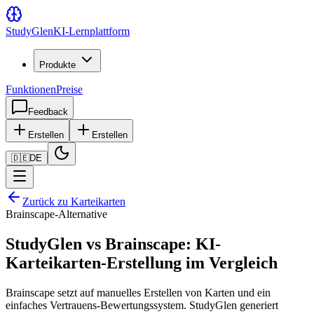
Study
Glen
KI-Lernplattform
Produkte
Funktionen
Preise
Feedback
Erstellen
Erstellen
🇩🇪
DE
Zurück zu Karteikarten
Brainscape-Alternative
StudyGlen vs Brainscape: KI-
Karteikarten-Erstellung im Vergleich
Brainscape setzt auf manuelles Erstellen von Karten und ein
einfaches Vertrauens-Bewertungssystem. StudyGlen generiert