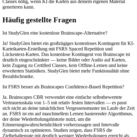
Classes nötig, wenn KI die Karten aus deinem eigenen Material
generieren kann.
Häufig gestellte Fragen
Ist StudyGlen eine kostenlose Brainscape-Alternative?
Ja! StudyGlen bietet ein großzügiges kostenloses Kontingent für KI-
Karteikarten-Erstellung mit FSRS Spaced Repetition und
Lückentext-Karten. Das kostenlose Kontingent von Brainscape ist
deutlich eingeschränkter — keine Bilder oder Audio auf Karten,
kein Zugang zu Certified Classes, kein Offline-Lernen und keine
erweiterten Statistiken. StudyGlen bietet mehr Funktionalität ohne
Bezahlschranke.
Ist FSRS besser als Brainscapes Confidence-Based Repetition?
Ja. Brainscapes CBR verwendet eine einfache selbstbewertete
Vertrauensskala von 1–5 mit relativ festen Intervallen — es passt
sich nicht an deine tatsächlichen Vergessensmuster im Laufe der Zeit
an. FSRS ist ein auf maschinellem Lernen basierender Algorithmus,
der deine Wiederholungshistorie nutzt, um die
Erinnerungswahrscheinlichkeit vorherzusagen und Intervalle
dynamisch zu optimieren. Studien zeigen, dass FSRS die
Zielbehaltenrate mit deutlich weniger Wiederholungen erreicht als