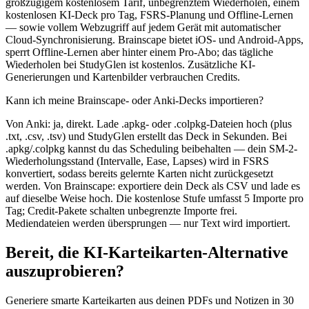
großzügigem kostenlosem Tarif, unbegrenztem Wiederholen, einem
kostenlosen KI-Deck pro Tag, FSRS-Planung und Offline-Lernen
— sowie vollem Webzugriff auf jedem Gerät mit automatischer
Cloud-Synchronisierung. Brainscape bietet iOS- und Android-Apps,
sperrt Offline-Lernen aber hinter einem Pro-Abo; das tägliche
Wiederholen bei StudyGlen ist kostenlos. Zusätzliche KI-
Generierungen und Kartenbilder verbrauchen Credits.
Kann ich meine Brainscape- oder Anki-Decks importieren?
Von Anki: ja, direkt. Lade .apkg- oder .colpkg-Dateien hoch (plus
.txt, .csv, .tsv) und StudyGlen erstellt das Deck in Sekunden. Bei
.apkg/.colpkg kannst du das Scheduling beibehalten — dein SM-2-
Wiederholungsstand (Intervalle, Ease, Lapses) wird in FSRS
konvertiert, sodass bereits gelernte Karten nicht zurückgesetzt
werden. Von Brainscape: exportiere dein Deck als CSV und lade es
auf dieselbe Weise hoch. Die kostenlose Stufe umfasst 5 Importe pro
Tag; Credit-Pakete schalten unbegrenzte Importe frei.
Mediendateien werden übersprungen — nur Text wird importiert.
Bereit, die KI-Karteikarten-Alternative
auszuprobieren?
Generiere smarte Karteikarten aus deinen PDFs und Notizen in 30