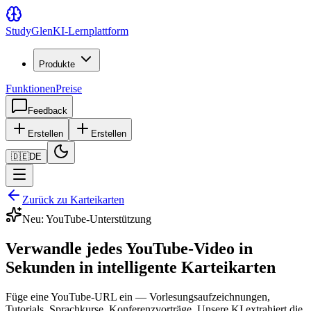
Study
Glen
KI-Lernplattform
Produkte
Funktionen
Preise
Feedback
Erstellen
Erstellen
🇩🇪
DE
Zurück zu Karteikarten
Neu: YouTube-Unterstützung
Verwandle jedes YouTube-Video in
Sekunden in intelligente Karteikarten
Füge eine YouTube-URL ein — Vorlesungsaufzeichnungen,
Tutorials, Sprachkurse, Konferenzvorträge. Unsere KI extrahiert die