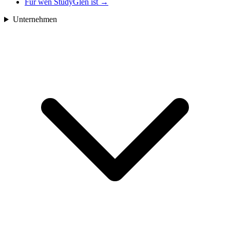
Für wen StudyGlen ist
→
Unternehmen