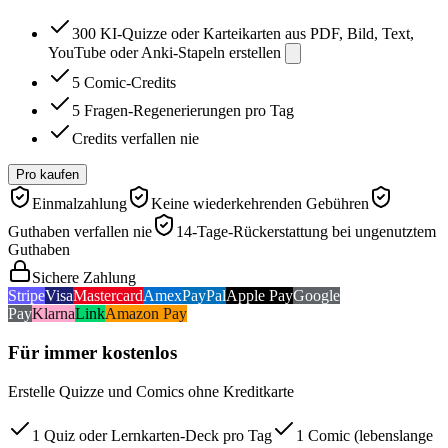
300 KI-Quizze oder Karteikarten aus PDF, Bild, Text,
YouTube oder Anki-Stapeln erstellen
5 Comic-Credits
5 Fragen-Regenerierungen pro Tag
Credits verfallen nie
Pro kaufen
Einmalzahlung
Keine wiederkehrenden Gebühren
Guthaben verfallen nie
14-Tage-Rückerstattung bei ungenutztem
Guthaben
Sichere Zahlung
Stripe
Visa
Mastercard
Amex
PayPal
Apple Pay
Google
Pay
Klarna
Link
Amazon Pay
Für immer kostenlos
Erstelle Quizze und Comics ohne Kreditkarte
1 Quiz oder Lernkarten-Deck pro Tag
1 Comic (lebenslange