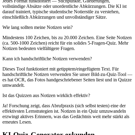
Jedes Format funktioniert — Stichpunkte, Gliederungen,
vollständige Absätze oder unordentliche Abkürzungen. Die KI ist
darauf trainiert, typische studentische Notierstile zu verstehen,
einschließlich Abkürzungen und unvollständiger Sätze.
Wie lang sollten meine Notizen sein?
Mindestens 100 Zeichen, bis zu 20.000 Zeichen. Eine Seite Notizen
(ca. 500-1000 Zeichen) reicht für ein solides 5-Fragen-Quiz. Mehr
Notizen bedeuten vielfältigere Fragen.
Kann ich handschriftliche Notizen verwenden?
Dieses Tool funktioniert mit getipptem/eingefügtem Text. Für
handschriftliche Notizen verwenden Sie unser Bild-zu-Quiz-Tool —
es hat OCR, das Fotos handgeschriebener Seiten liest und in Quizze
umwandelt.
Ist das Quizzen aus Notizen wirklich effektiv?
Ja! Forschung zeigt, dass Abrufpraxis (sich selbst testen) eine der
effektivsten Lernstrategien ist. Notizen in ein Quiz umzuwandeln
erzwingt aktives Erinnern, was das Gedächtnis weit mehr stärkt als
erneutes Lesen.
KI-Quiz-Generator erkunden