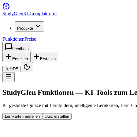
Study
Glen
KI-Lernplattform
Produkte
Funktionen
Preise
Feedback
Erstellen
Erstellen
🇩🇪
DE
StudyGlen Funktionen — KI-Tools zum L
KI-gestützte Quizze mit Lernbildern, intelligente Lernkarten, Lern-C
Lernkarten erstellen
Quiz erstellen