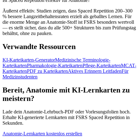
Ist Spaced Repetition effektiv für Anatomie?
Äußerst effektiv. Studien zeigen, dass Spaced Repetition 200–300
% bessere Langzeitbehaltensraten erzielt als geballtes Lernen. Für
die enorme Menge an Anatomie-Stoff ist FSRS besonders wertvoll
— es stellt sicher, dass du alle 500+ Strukturen bis zum Prüfungstag
behältst, ohne zu pauken.
Verwandte Ressourcen
KI-Karteikarten-Generator
Medizinische Terminologie-
Karteikarten
Pharmakologie-Karteikarten
Pflege-Karteikarten
MCAT-
Karteikarten
PDF zu Karteikarten
Aktives Erinnern Leitfaden
Für
Medizinstudenten
Bereit, Anatomie mit KI-Lernkarten zu
meistern?
Lade dein Anatomie-Lehrbuch-PDF oder Vorlesungsfolien hoch.
Erhalte KI-generierte Lernkarten mit FSRS Spaced Repetition in
Sekunden.
Anatomie-Lernkarten kostenlos erstellen