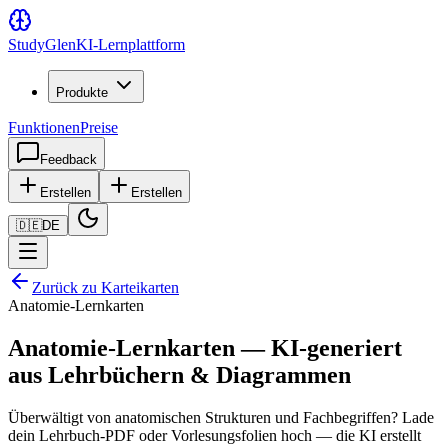
Study
Glen
KI-Lernplattform
Produkte
Funktionen
Preise
Feedback
Erstellen
Erstellen
🇩🇪
DE
Zurück zu Karteikarten
Anatomie-Lernkarten
Anatomie-Lernkarten — KI-generiert
aus Lehrbüchern & Diagrammen
Überwältigt von anatomischen Strukturen und Fachbegriffen? Lade
dein Lehrbuch-PDF oder Vorlesungsfolien hoch — die KI erstellt