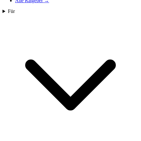
Alle Ratgeber
→
Für