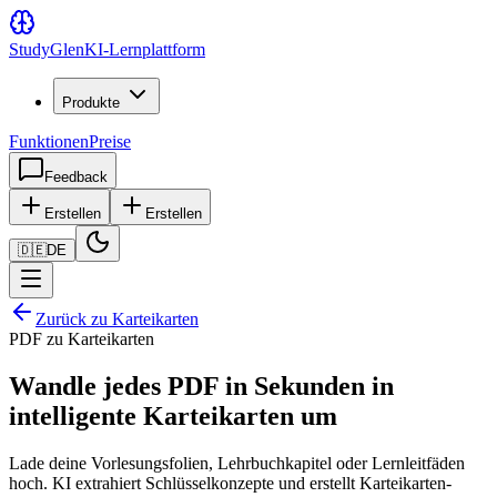
Study
Glen
KI-Lernplattform
Produkte
Funktionen
Preise
Feedback
Erstellen
Erstellen
🇩🇪
DE
Zurück zu Karteikarten
PDF zu Karteikarten
Wandle jedes PDF in Sekunden in
intelligente Karteikarten um
Lade deine Vorlesungsfolien, Lehrbuchkapitel oder Lernleitfäden
hoch. KI extrahiert Schlüsselkonzepte und erstellt Karteikarten-