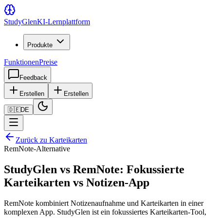
Study
Glen
KI-Lernplattform
Produkte
Funktionen
Preise
Feedback
Erstellen
Erstellen
🇩🇪
DE
Zurück zu Karteikarten
RemNote-Alternative
StudyGlen vs RemNote: Fokussierte
Karteikarten vs Notizen-App
RemNote kombiniert Notizenaufnahme und Karteikarten in einer
komplexen App. StudyGlen ist ein fokussiertes Karteikarten-Tool,