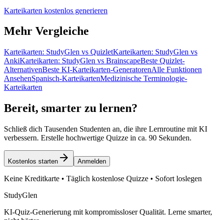
Karteikarten kostenlos generieren
Mehr Vergleiche
Karteikarten: StudyGlen vs Quizlet
Karteikarten: StudyGlen vs
Anki
Karteikarten: StudyGlen vs Brainscape
Beste Quizlet-
Alternativen
Beste KI-Karteikarten-Generatoren
Alle Funktionen
Ansehen
Spanisch-Karteikarten
Medizinische Terminologie-
Karteikarten
Bereit, smarter zu lernen?
Schließ dich Tausenden Studenten an, die ihre Lernroutine mit KI
verbessern. Erstelle hochwertige Quizze in ca. 90 Sekunden.
Kostenlos starten
Anmelden
Keine Kreditkarte • Täglich kostenlose Quizze • Sofort loslegen
StudyGlen
KI-Quiz-Generierung mit kompromissloser Qualität. Lerne smarter,