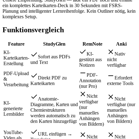
ein komplettes Karteikarten-Deck in 30 Sekunden mit FSRS-
Planung und intelligenter Lernreihenfolge. Kein Outliner nötig, kein
komplexes Setup.
Funktionsvergleich
Feature
StudyGlen
RemNote
Anki
KI-
KI-
Nativ
Sofort aus PDFs
Karteikarten-
gestützt aus
nicht
und Text
Erstellung
Notizen
verfügbar
PDF-Upload
PDF-
Direkt PDF zu
Erfordert
&
Annotation
Karteikarten
externe Tools
Verarbeitung
(nur Pro)
Nicht
Anatomie-
Nicht
verfügbar
KI-
Diagramme, Karten und
verfügbar (nur
(nur
generierte
Chemiestrukturen
manuelles
manuelles
Lernbilder
werden automatisch zu
Anhängen
Anhängen
den Karten hinzugefügt
von Bildern)
von Bildern)
YouTube-
URL einfügen →
Nicht
Nicht
Video als