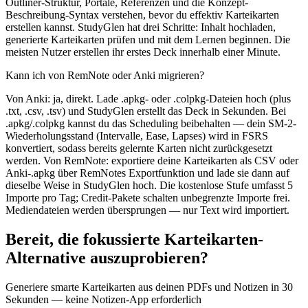
Outliner-Struktur, Portale, Referenzen und die Konzept-
Beschreibung-Syntax verstehen, bevor du effektiv Karteikarten
erstellen kannst. StudyGlen hat drei Schritte: Inhalt hochladen,
generierte Karteikarten prüfen und mit dem Lernen beginnen. Die
meisten Nutzer erstellen ihr erstes Deck innerhalb einer Minute.
Kann ich von RemNote oder Anki migrieren?
Von Anki: ja, direkt. Lade .apkg- oder .colpkg-Dateien hoch (plus
.txt, .csv, .tsv) und StudyGlen erstellt das Deck in Sekunden. Bei
.apkg/.colpkg kannst du das Scheduling beibehalten — dein SM-2-
Wiederholungsstand (Intervalle, Ease, Lapses) wird in FSRS
konvertiert, sodass bereits gelernte Karten nicht zurückgesetzt
werden. Von RemNote: exportiere deine Karteikarten als CSV oder
Anki-.apkg über RemNotes Exportfunktion und lade sie dann auf
dieselbe Weise in StudyGlen hoch. Die kostenlose Stufe umfasst 5
Importe pro Tag; Credit-Pakete schalten unbegrenzte Importe frei.
Mediendateien werden übersprungen — nur Text wird importiert.
Bereit, die fokussierte Karteikarten-
Alternative auszuprobieren?
Generiere smarte Karteikarten aus deinen PDFs und Notizen in 30
Sekunden — keine Notizen-App erforderlich