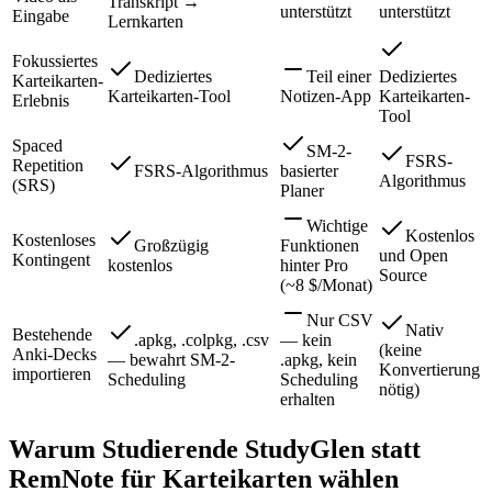
Transkript →
unterstützt
unterstützt
Eingabe
Lernkarten
Fokussiertes
Dediziertes
Teil einer
Dediziertes
Karteikarten-
Karteikarten-Tool
Notizen-App
Karteikarten-
Erlebnis
Tool
Spaced
SM-2-
FSRS-
Repetition
FSRS-Algorithmus
basierter
Algorithmus
(SRS)
Planer
Wichtige
Kostenlos
Kostenloses
Großzügig
Funktionen
und Open
Kontingent
kostenlos
hinter Pro
Source
(~8 $/Monat)
Nur CSV
Nativ
Bestehende
.apkg, .colpkg, .csv
— kein
(keine
Anki-Decks
— bewahrt SM-2-
.apkg, kein
Konvertierung
importieren
Scheduling
Scheduling
nötig)
erhalten
Warum Studierende StudyGlen statt
RemNote für Karteikarten wählen