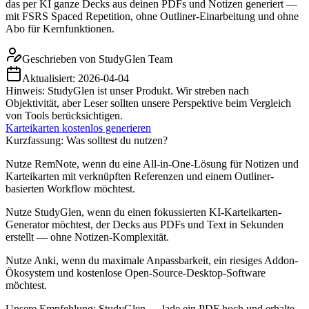
das per KI ganze Decks aus deinen PDFs und Notizen generiert —
mit FSRS Spaced Repetition, ohne Outliner-Einarbeitung und ohne
Abo für Kernfunktionen.
Geschrieben von
StudyGlen Team
Aktualisiert:
2026-04-04
Hinweis: StudyGlen ist unser Produkt. Wir streben nach
Objektivität, aber Leser sollten unsere Perspektive beim Vergleich
von Tools berücksichtigen.
Karteikarten kostenlos generieren
Kurzfassung: Was solltest du nutzen?
Nutze RemNote, wenn du eine All-in-One-Lösung für Notizen und
Karteikarten mit verknüpften Referenzen und einem Outliner-
basierten Workflow möchtest.
Nutze StudyGlen, wenn du einen fokussierten KI-Karteikarten-
Generator möchtest, der Decks aus PDFs und Text in Sekunden
erstellt — ohne Notizen-Komplexität.
Nutze Anki, wenn du maximale Anpassbarkeit, ein riesiges Addon-
Ökosystem und kostenlose Open-Source-Desktop-Software
möchtest.
Unsere Empfehlung: StudyGlen — lade ein PDF hoch und erhalte