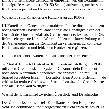
Limit. Für sehr große Lehrbücher empfehlen wir, das Dokument in
kapitelgroße Abschnitte (je 20–50 Seiten) aufzuteilen, um bessere
Karteikartenqualität und besser organisierte Lerndecks zu erhalten.
Wie genau sind KI-generierte Karteikarten aus PDFs?
KI-Karteikarten-Generatoren extrahieren Inhalte direkt aus deinem
hochgeladenen Dokument, daher hängt die Genauigkeit von der
Qualität des Quellmaterials ab. Gut strukturierte, textbasierte PDFs
liefern sehr genaue Karten. Wir empfehlen eine kurze Prüfung nach
der Generierung, um die Richtigkeit zu verifizieren, zu komplexe
Karten aufzuteilen und fehlenden Kontext zu ergänzen.
Kann ich kostenlos Karteikarten aus einem PDF erstellen?
Ja. StudyGlen bietet kostenlose Karteikarten-Erstellung aus PDFs
mit einem Credit-basierten System. Du kannst dein Dokument
hochladen, Karteikarten generieren, sie anpassen und mit FSRS
Spaced Repetition lernen — kostenlos. Kein Abo erforderlich — du
erhältst kostenlose Credits zum Start und zusätzliche Credit-Pakete
sind als Einmalkauf verfügbar.
Was ist der Unterschied zwischen Überblick- und Detailmodus?
Der Überblicksmodus erstellt Karteikarten zu den Hauptideen,
Schlüsseldefinitionen und übergeordneten Konzepten deines PDFs