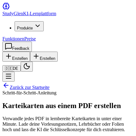
Study
Glen
KI-Lernplattform
Produkte
Funktionen
Preise
Feedback
Erstellen
Erstellen
🇩🇪
DE
Zurück zur Startseite
Schritt-für-Schritt-Anleitung
Karteikarten aus einem PDF erstellen
Verwandle jedes PDF in lernbereite Karteikarten in unter einer
Minute. Lade deine Vorlesungsnotizen, Lehrbücher oder Folien
hoch und lass die KI die Schlüsselkonzepte für dich extrahieren.