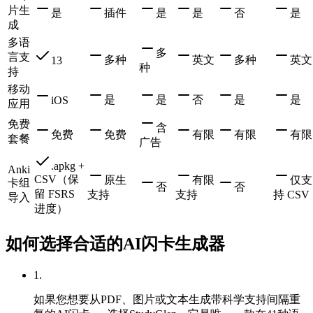
片生
是
插件
是
是
否
是
成
多语
多
言支
多种
英文
多种
英文
13
种
持
移动
是
是
否
是
是
iOS
应用
免费
含
免费
免费
有限
有限
有限
套餐
广告
.apkg +
Anki
CSV（保
原生
有限
仅支
卡组
否
否
留 FSRS
支持
支持
持 CSV
导入
进度）
如何选择合适的AI闪卡生成器
1
.
如果您想要从PDF、图片或文本生成带科学支持间隔重