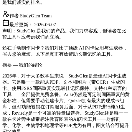
是我们诚实的排名。
作者
StudyGlen Team
最后更新：
2026-06-07
声明：StudyGlen是我们的产品。我们力求客观，但读者在比
较工具时应考虑我们的立场。
还在手动制作闪卡？我们对比了顶级 AI 闪卡应用与生成器，
省去您的麻烦。以下是真正有效帮助长期记忆的工具。
摘要 — 我们的结论
2026年，对于大多数学生来说，StudyGlen是最佳AI闪卡生成
器。它是唯一一款能从PDF、文本和图片（带OCR）生成闪
卡、使用FSRS间隔重复实现最佳记忆保持、支持41种语言的
工具——全部提供免费套餐。Anki仍然是可定制间隔重复的黄
金标准，但需要手动创建卡片。Quizlet拥有最大的现成卡组
库，但AI功能被锁在订阅服务后面。对于从PDF进行纯AI生
成，Revisely是一个可靠的轻量级选择。StudyGlen还是唯一一
款在卡片旁生成带标注教育图表的AI闪卡工具——对解剖
学、化学、生物学和地理学等PDF尤为有用，图文结合可提升
记忆效果。