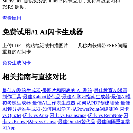
StudyGlen 提供免费的 iPhone 闪卡应用，支持离线复习和
FSRS 调度。
查看应用
免费试用#1 AI闪卡生成器
上传PDF、粘贴笔记或扫描图片——几秒内获得带FSRS间隔
重复的AI闪卡
免费生成闪卡
相关指南与直接对比
最佳AI测验生成器
·
带图片和图表的 AI 测验
·
最佳教育AI漫画
制作工具
·
最佳Kahoot替代品
·
最佳AI学习指南生成器
·
最佳AI模
拟考试生成器
·
最佳AI工作表生成器
·
如何从PDF创建测验
·
最佳
AI评分标准生成器
·
如何用AI学习
·
从PowerPoint创建测验
·
闪卡
vs Quizlet
·
闪卡 vs Anki
·
闪卡 vs Brainscape
·
闪卡 vs RemNote
·
闪
卡 vs Knowt
·
闪卡 vs Canva
·
最佳Quizlet替代品
·
最佳间隔重复学
习App