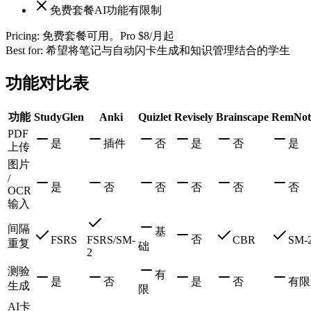
免费套餐AI功能有限制
Pricing:
免费套餐可用。Pro $8/月起
Best for:
希望将笔记与自动闪卡生成和知识管理结合的学生
功能对比表
功能
StudyGlen
Anki
Quizlet
Revisely
Brainscape
RemNot
PDF
是
插件
否
是
否
是
上传
图片
/
是
否
否
否
否
否
OCR
输入
间隔
基
否
FSRS
FSRS/SM-
CBR
SM-
重复
础
2
测验
有
是
否
是
否
有限
生成
限
AI卡