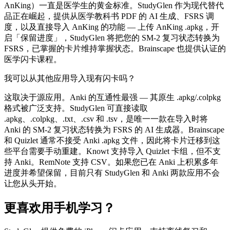
AnKing）一直是医学生的黄金标准。StudyGlen 作为现代替代
品正在崛起，提供从医学教科书 PDF 的 AI 生成、FSRS 调
度，以及直接导入 AnKing 的功能 — 上传 AnKing .apkg，开
启「保留进度」，StudyGlen 将把您的 SM-2 复习状态转换为
FSRS，已掌握的卡片维持掌握状态。Brainscape 也提供认证的
医学闪卡课程。
我可以从其他应用导入现有闪卡吗？
这取决于源应用。Anki 的互通性最强 — 其原生 .apkg/.colpkg
格式被广泛支持。StudyGlen 可直接读取
.apkg、.colpkg、.txt、.csv 和 .tsv，是唯一一款在导入时将
Anki 的 SM-2 复习状态转换为 FSRS 的 AI 生成器。Brainscape
和 Quizlet 通常不接受 Anki .apkg 文件，因此将卡片迁移到这
些平台需要手动重建。Knowt 支持导入 Quizlet 卡组，但不支
持 Anki。RemNote 支持 CSV。如果您已在 Anki 上积累多年
进度并希望保留，目前只有 StudyGlen 和 Anki 两款应用不会
让您从头开始。
更喜欢用手机学习？