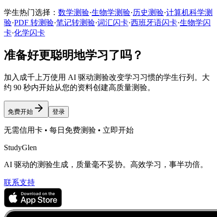
学生热门选择：
数学测验
·
生物学测验
·
历史测验
·
计算机科学测
验
·
PDF 转测验
·
笔记转测验
·
词汇闪卡
·
西班牙语闪卡
·
生物学闪
卡
·
化学闪卡
准备好更聪明地学习了吗？
加入成千上万使用 AI 驱动测验改变学习习惯的学生行列。大
约 90 秒内开始从您的资料创建高质量测验。
免费开始
登录
无需信用卡 • 每日免费测验 • 立即开始
StudyGlen
AI 驱动的测验生成，质量毫不妥协。高效学习，事半功倍。
联系支持