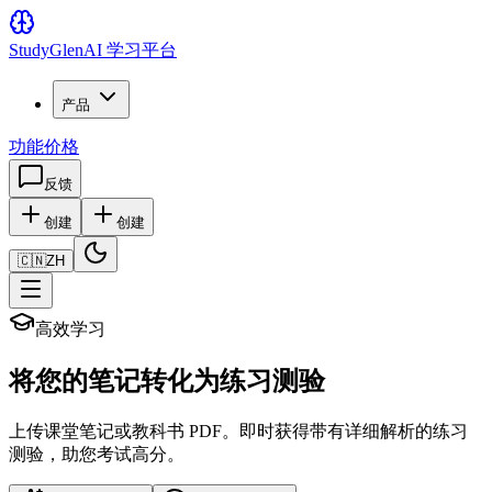
Study
Glen
AI 学习平台
产品
功能
价格
反馈
创建
创建
🇨🇳
ZH
高效学习
将您的笔记转化为练习测验
上传课堂笔记或教科书 PDF。即时获得带有详细解析的练习
测验，助您考试高分。