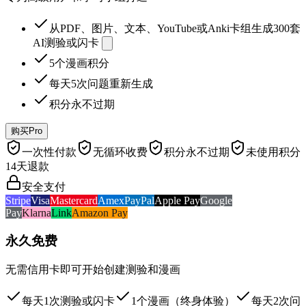
从PDF、图片、文本、YouTube或Anki卡组生成300套
AI测验或闪卡
5个漫画积分
每天5次问题重新生成
积分永不过期
购买Pro
一次性付款
无循环收费
积分永不过期
未使用积分
14天退款
安全支付
Stripe
Visa
Mastercard
Amex
PayPal
Apple Pay
Google
Pay
Klarna
Link
Amazon Pay
永久免费
无需信用卡即可开始创建测验和漫画
每天1次测验或闪卡
1个漫画（终身体验）
每天2次问