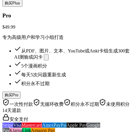
购买Plus
Pro
$49.99
专为高级用户和学习小组打造
从PDF、图片、文本、YouTube或Anki卡组生成300套
AI测验或闪卡
5个漫画积分
每天5次问题重新生成
积分永不过期
购买Pro
一次性付款
无循环收费
积分永不过期
未使用积分
14天退款
安全支付
Stripe
Visa
Mastercard
Amex
PayPal
Apple Pay
Google
Pay
Klarna
Link
Amazon Pay