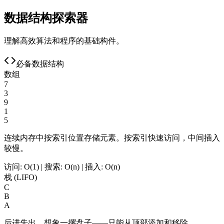
数据结构探索器
理解高效算法和程序的基础构件。
必备数据结构
数组
7
3
9
1
5
连续内存中按索引位置存储元素。按索引快速访问，中间插入
较慢。
访问: O(1) | 搜索: O(n) | 插入: O(n)
栈 (LIFO)
C
B
A
后进先出。想象一摞盘子——只能从顶部添加和移除。