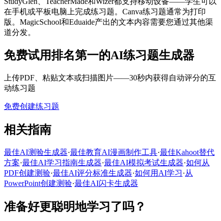
StudyGlen、TeacherMade和Wizer都支持移动设备——学生可以
在手机或平板电脑上完成练习题。Canva练习题通常为打印
版。MagicSchool和Eduaide产出的文本内容需要您通过其他渠
道分发。
免费试用排名第一的AI练习题生成器
上传PDF、粘贴文本或扫描图片——30秒内获得自动评分的互
动练习题
免费创建练习题
相关指南
最佳AI测验生成器
·
最佳教育AI漫画制作工具
·
最佳Kahoot替代
方案
·
最佳AI学习指南生成器
·
最佳AI模拟考试生成器
·
如何从
PDF创建测验
·
最佳AI评分标准生成器
·
如何用AI学习
·
从
PowerPoint创建测验
·
最佳AI闪卡生成器
准备好更聪明地学习了吗？