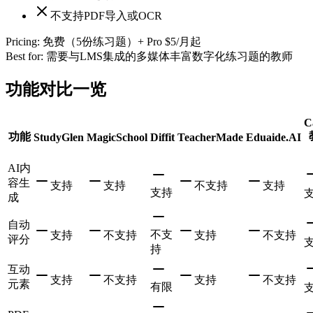
不支持PDF导入或OCR
Pricing:
免费（5份练习题）+ Pro $5/月起
Best for:
需要与LMS集成的多媒体丰富数字化练习题的教师
功能对比一览
C
功能
StudyGlen
MagicSchool
Diffit
TeacherMade
Eduaide.AI
AI内
容生
支持
支持
不支持
支持
支持
成
自动
不支
支持
不支持
支持
不支持
评分
持
互动
支持
不支持
支持
不支持
元素
有限