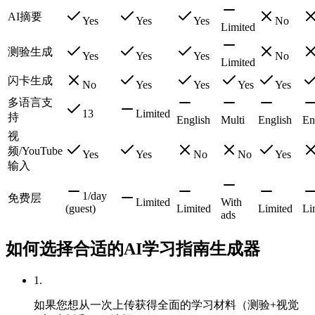
AI摘要
Yes
Yes
Yes
No
Limited
测验生成
Yes
Yes
Yes
No
Limited
闪卡生成
No
Yes
Yes
Yes
Yes
多语言支
13
Limited
持
English
Multi
English
En
视
频/YouTube
Yes
Yes
No
No
Yes
输入
1/day
免费层
Limited
With
(guest)
Limited
Limited
Li
ads
如何选择合适的AI学习指南生成器
1
.
如果您想从一次上传获得全面的学习材料（测验+视觉