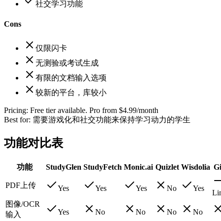
社交学习功能
Cons
仅限闪卡
无测验或考试生成
有限的文档输入选项
较新的平台，库较小
Pricing:
Free tier available. Pro from $4.99/month
Best for:
需要游戏化和社交功能来保持学习动力的学生
功能对比表
功能
StudyGlen
StudyFetch
Monic.ai
Quizlet
Wisdolia
G
PDF上传
Yes
Yes
Yes
No
Yes
Li
图像/OCR
Yes
No
No
No
No
输入