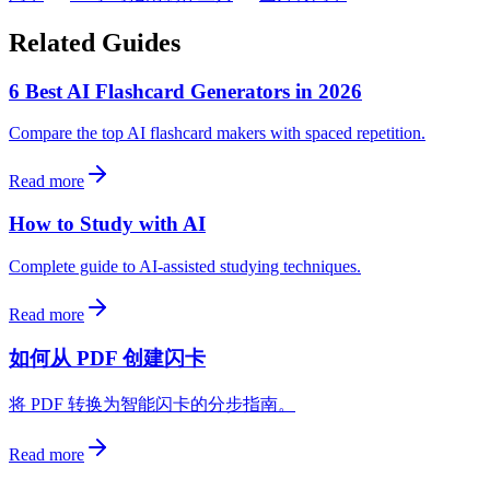
Related Guides
6 Best AI Flashcard Generators in 2026
Compare the top AI flashcard makers with spaced repetition.
Read more
How to Study with AI
Complete guide to AI-assisted studying techniques.
Read more
如何从 PDF 创建闪卡
将 PDF 转换为智能闪卡的分步指南。
Read more