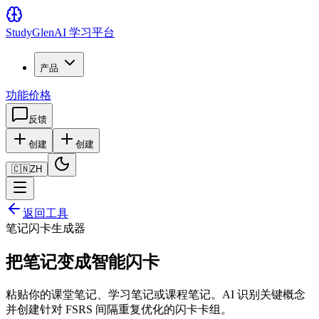
Study
Glen
AI 学习平台
产品
功能
价格
反馈
创建
创建
🇨🇳
ZH
返回工具
笔记闪卡生成器
把笔记变成智能闪卡
粘贴你的课堂笔记、学习笔记或课程笔记。AI 识别关键概念
并创建针对 FSRS 间隔重复优化的闪卡卡组。