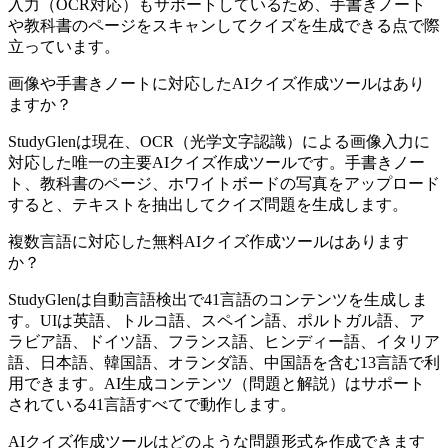
入力（OCR対応）もサポートしているため、手書きノート
や教科書のページをスキャンしてクイズを生成できる点で際
立っています。
画像や手書きノートに対応したAIクイズ作成ツールはあり
ますか？
StudyGlenは現在、OCR（光学文字認識）による画像入力に
対応した唯一の主要AIクイズ作成ツールです。手書きノー
ト、教科書のページ、ホワイトボードの写真をアップロード
すると、テキストを抽出してクイズ問題を生成します。
複数言語に対応した無料AIクイズ作成ツールはあります
か？
StudyGlenは自動言語検出で41言語のコンテンツを生成しま
す。UIは英語、トルコ語、スペイン語、ポルトガル語、ア
ラビア語、ドイツ語、フランス語、ヒンディー語、イタリア
語、日本語、韓国語、オランダ語、中国語を含む13言語で利
用できます。AI生成コンテンツ（問題と解説）はサポート
されている41言語すべてで動作します。
AIクイズ作成ツールはどのような問題形式を作成できます