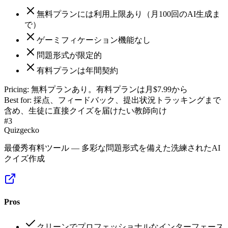
無料プランには利用上限あり（月100回のAI生成ま
で）
ゲーミフィケーション機能なし
問題形式が限定的
有料プランは年間契約
Pricing:
無料プランあり。有料プランは月$7.99から
Best for:
採点、フィードバック、提出状況トラッキングまで
含め、生徒に直接クイズを届けたい教師向け
#
3
Quizgecko
最優秀有料ツール — 多彩な問題形式を備えた洗練されたAI
クイズ作成
Pros
クリーンでプロフェッショナルなインターフェース