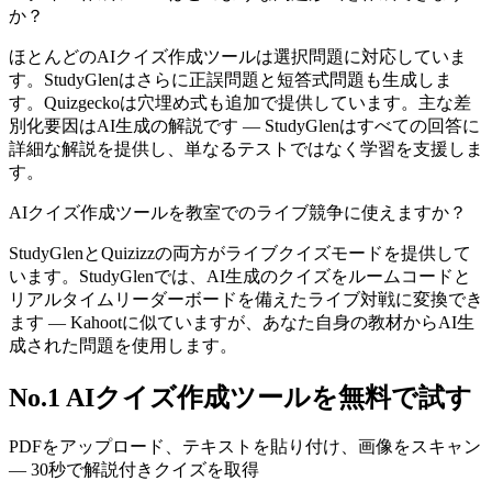
か？
ほとんどのAIクイズ作成ツールは選択問題に対応していま
す。StudyGlenはさらに正誤問題と短答式問題も生成しま
す。Quizgeckoは穴埋め式も追加で提供しています。主な差
別化要因はAI生成の解説です — StudyGlenはすべての回答に
詳細な解説を提供し、単なるテストではなく学習を支援しま
す。
AIクイズ作成ツールを教室でのライブ競争に使えますか？
StudyGlenとQuizizzの両方がライブクイズモードを提供して
います。StudyGlenでは、AI生成のクイズをルームコードと
リアルタイムリーダーボードを備えたライブ対戦に変換でき
ます — Kahootに似ていますが、あなた自身の教材からAI生
成された問題を使用します。
No.1 AIクイズ作成ツールを無料で試す
PDFをアップロード、テキストを貼り付け、画像をスキャン
— 30秒で解説付きクイズを取得