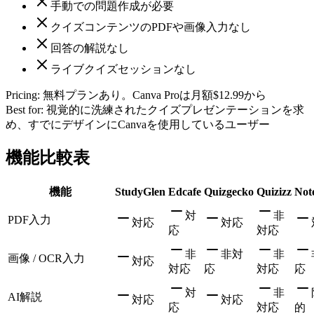
手動での問題作成が必要
クイズコンテンツのPDFや画像入力なし
回答の解説なし
ライブクイズセッションなし
Pricing:
無料プランあり。Canva Proは月額$12.99から
Best for:
視覚的に洗練されたクイズプレゼンテーションを求
め、すでにデザインにCanvaを使用しているユーザー
機能比較表
機能
StudyGlen
Edcafe
Quizgecko
Quizizz
Not
対
非
PDF入力
対応
対応
応
対応
非
非対
非
画像 / OCR入力
対応
対応
応
対応
応
対
非
AI解説
対応
対応
応
対応
的