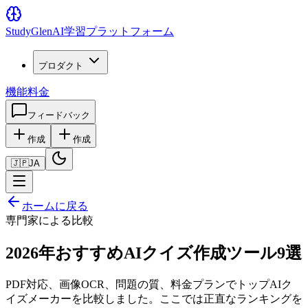
Study
Glen
AI学習プラットフォーム
プロダクト
機能
料金
フィードバック
作成
作成
🇯🇵
JA
ホームに戻る
専門家による比較
2026年おすすめAIクイズ作成ツール9選
PDF対応、画像OCR、問題の質、料金プランでトップAIク
イズメーカーを比較しました。ここでは正直なランキングを