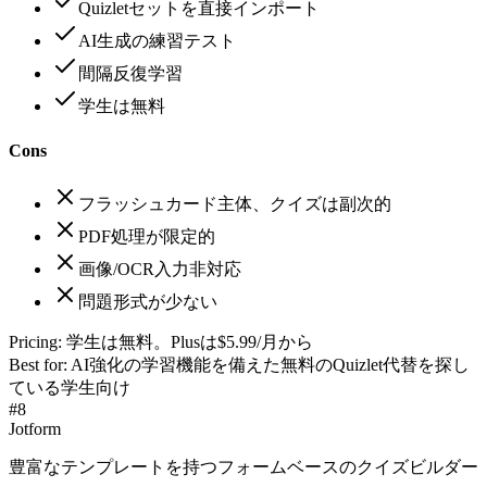
Quizletセットを直接インポート
AI生成の練習テスト
間隔反復学習
学生は無料
Cons
フラッシュカード主体、クイズは副次的
PDF処理が限定的
画像/OCR入力非対応
問題形式が少ない
Pricing:
学生は無料。Plusは$5.99/月から
Best for:
AI強化の学習機能を備えた無料のQuizlet代替を探し
ている学生向け
#
8
Jotform
豊富なテンプレートを持つフォームベースのクイズビルダー