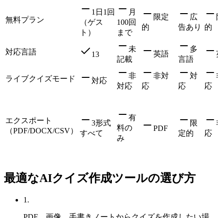
1日1回
月
限定
広
無料プラン
（ゲス
100回
的
告あり
的
ト）
まで
未
多
対応言語
英語
13
記載
言語
非
非対
対
ライブクイズモード
対応
対応
応
応
応
有
エクスポート
3形式
限
料の
PDF
（PDF/DOCX/CSV）
すべて
定的
応
み
最適なAIクイズ作成ツールの選び方
1
.
PDF、画像、手書きノートからクイズを作成したい場