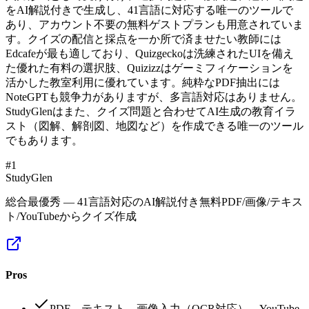
をAI解説付きで生成し、41言語に対応する唯一のツールで
あり、アカウント不要の無料ゲストプランも用意されていま
す。クイズの配信と採点を一か所で済ませたい教師には
Edcafeが最も適しており、Quizgeckoは洗練されたUIを備え
た優れた有料の選択肢、Quizizzはゲーミフィケーションを
活かした教室利用に優れています。純粋なPDF抽出には
NoteGPTも競争力がありますが、多言語対応はありません。
StudyGlenはまた、クイズ問題と合わせてAI生成の教育イラ
スト（図解、解剖図、地図など）を作成できる唯一のツール
でもあります。
#
1
StudyGlen
総合最優秀 — 41言語対応のAI解説付き無料PDF/画像/テキス
ト/YouTubeからクイズ作成
Pros
PDF、テキスト、画像入力（OCR対応）、YouTube