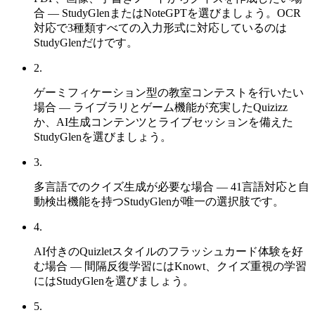
合 — StudyGlenまたはNoteGPTを選びましょう。OCR
対応で3種類すべての入力形式に対応しているのは
StudyGlenだけです。
2
.
ゲーミフィケーション型の教室コンテストを行いたい
場合 — ライブラリとゲーム機能が充実したQuizizz
か、AI生成コンテンツとライブセッションを備えた
StudyGlenを選びましょう。
3
.
多言語でのクイズ生成が必要な場合 — 41言語対応と自
動検出機能を持つStudyGlenが唯一の選択肢です。
4
.
AI付きのQuizletスタイルのフラッシュカード体験を好
む場合 — 間隔反復学習にはKnowt、クイズ重視の学習
にはStudyGlenを選びましょう。
5
.