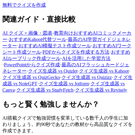
無料でクイズを作成
関連ガイド・直接比較
AI クイズ × 画像・図表
·
教育向けおすすめAIコミックメーカ
ー
·
おすすめKahoot代替ツール
·
最高のAI学習ガイドジェネレ
ーター
·
おすすめAI模擬テスト作成ツール
·
おすすめAIワーク
シート作成ツール
·
PDFからクイズを作成する方法
·
おすすめ
AIルーブリック作成ツール
·
AIを活用した学習方法
·
PowerPointからクイズ作成
·
最高のAIフラッシュカードジェ
ネレーター
·
クイズ生成器 vs Quizlet
·
クイズ生成器 vs Kahoot
·
クイズ生成器 vs QuizGecko
·
クイズ生成器 vs Quizizz
·
クイズ生
成器 vs NoteGPT
·
クイズ生成器 vs Jotform
·
クイズ生成器 vs
Canva
·
クイズ生成器 vs StudyFetch
·
クイズ生成器 vs Revisely
もっと賢く勉強しませんか？
AI搭載クイズで勉強習慣を変革している数千人の学生に加
わりましょう。約90秒であなたの教材から高品質なクイズを
作成できます。