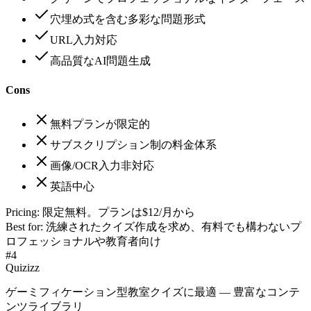
穴埋め式を含む多彩な問題形式
URL入力対応
高品質なAI問題生成
Cons
無料プランが限定的
サブスクリプション制の料金体系
画像/OCR入力非対応
英語中心
Pricing:
限定無料。プランは$12/月から
Best for:
洗練されたクイズ作成を求め、有料でも構わないプ
ロフェッショナルや教育者向け
#
4
Quizizz
ゲーミフィケーション型教室クイズに最適 — 豊富なコンテ
ンツライブラリ