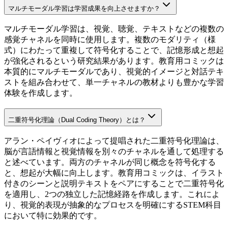
マルチモーダル学習は学習成果を向上させますか？
マルチモーダル学習は、視覚、聴覚、テキストなどの複数の
感覚チャネルを同時に使用します。複数のモダリティ（様
式）にわたって重複して符号化することで、記憶形成と想起
が強化されるという研究結果があります。教育用コミックは
本質的にマルチモーダルであり、視覚的イメージと対話テキ
ストを組み合わせて、単一チャネルの教材よりも豊かな学習
体験を作成します。
二重符号化理論（Dual Coding Theory）とは？
アラン・ペイヴィオによって提唱された二重符号化理論は、
脳が言語情報と視覚情報を別々のチャネルを通して処理する
と述べています。両方のチャネルが同じ概念を符号化する
と、想起が大幅に向上します。教育用コミックは、イラスト
付きのシーンと説明テキストをペアにすることで二重符号化
を適用し、2つの独立した記憶経路を作成します。これによ
り、視覚的表現が抽象的なプロセスを明確にするSTEM科目
において特に効果的です。