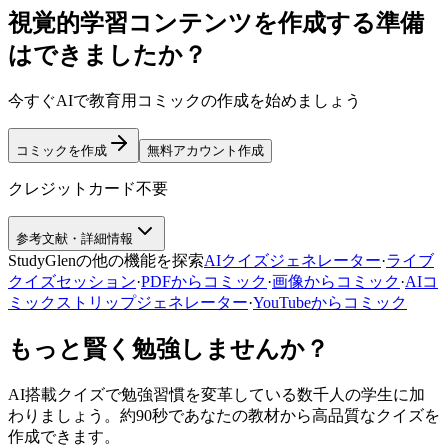
視覚的学習コンテンツを作成する準備
はできましたか？
今すぐAIで教育用コミックの作成を始めましょう
コミックを作成
無料アカウント作成
クレジットカード不要
参考文献・詳細情報
StudyGlenの他の機能を探索
AIクイズジェネレーター
·
ライブ
クイズセッション
·
PDFからコミック
·
画像からコミック
·
AIコ
ミックストリップジェネレーター
·
YouTubeからコミック
もっと賢く勉強しませんか？
AI搭載クイズで勉強習慣を変革している数千人の学生に加
わりましょう。約90秒であなたの教材から高品質なクイズを
作成できます。