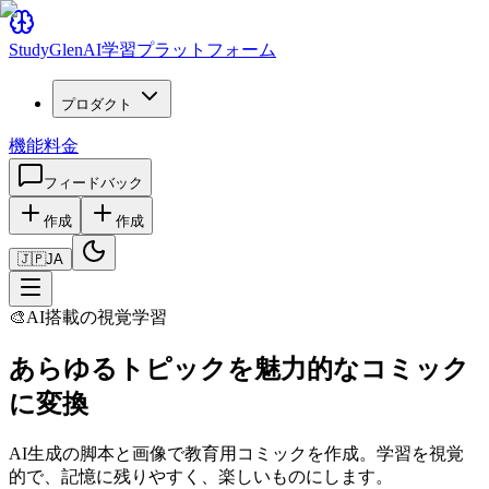
Study
Glen
AI学習プラットフォーム
プロダクト
機能
料金
フィードバック
作成
作成
🇯🇵
JA
🎨
AI搭載の視覚学習
あらゆるトピックを魅力的なコミック
に変換
AI生成の脚本と画像で教育用コミックを作成。学習を視覚
的で、記憶に残りやすく、楽しいものにします。