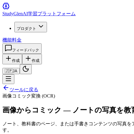
Study
Glen
AI学習プラットフォーム
プロダクト
機能
料金
フィードバック
作成
作成
🇯🇵
JA
ツールに戻る
画像コミック変換 (OCR)
画像からコミック — ノートの写真を
ノート、教科書のページ、または手書きコンテンツの写真をア
す。