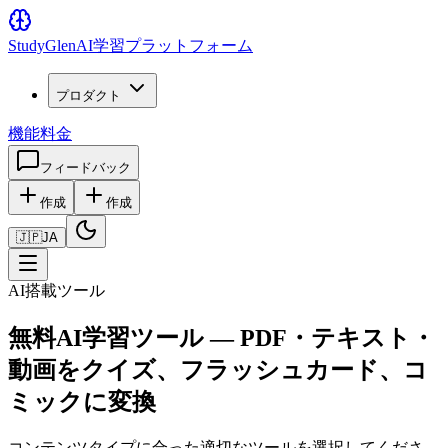
Study
Glen
AI学習プラットフォーム
プロダクト
機能
料金
フィードバック
作成
作成
🇯🇵
JA
AI搭載ツール
無料AI学習ツール — PDF・テキスト・
動画をクイズ、フラッシュカード、コ
ミックに変換
コンテンツタイプに合った適切なツールを選択してくださ