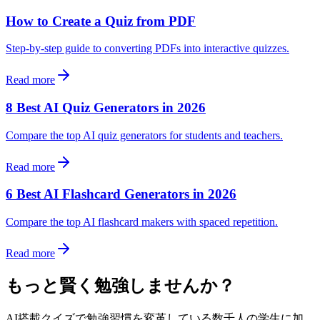
How to Create a Quiz from PDF
Step-by-step guide to converting PDFs into interactive quizzes.
Read more
8 Best AI Quiz Generators in 2026
Compare the top AI quiz generators for students and teachers.
Read more
6 Best AI Flashcard Generators in 2026
Compare the top AI flashcard makers with spaced repetition.
Read more
もっと賢く勉強しませんか？
AI搭載クイズで勉強習慣を変革している数千人の学生に加