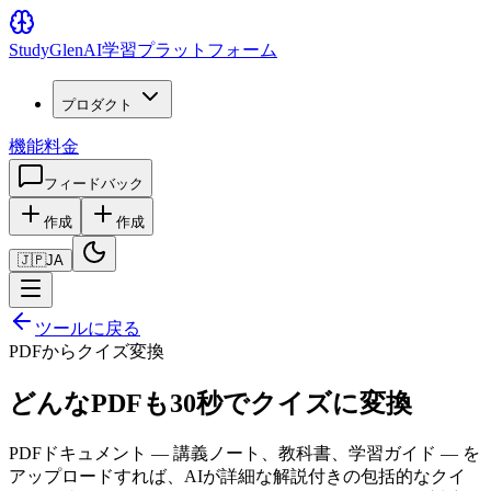
Study
Glen
AI学習プラットフォーム
プロダクト
機能
料金
フィードバック
作成
作成
🇯🇵
JA
ツールに戻る
PDFからクイズ変換
どんなPDFも30秒でクイズに変換
PDFドキュメント — 講義ノート、教科書、学習ガイド — を
アップロードすれば、AIが詳細な解説付きの包括的なクイ