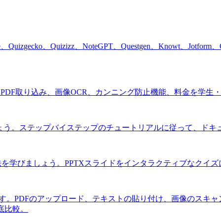
uizgecko、Quizizz、NoteGPT、Questgen、Knowt、J
較。PDF取り込み、画像OCR、カンニング防止機能、料金を学
しょう。ステップバイステップのチュートリアルに従って、ド
する方法を学びましょう。PPTXスライドをインタラクティブなク
ツールです。PDFのアップロード、テキストの貼り付け、画像のス
を徹底比較。