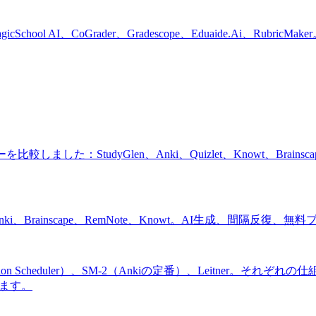
hool AI、CoGrader、Gradescope、Eduaide.Ai、R
StudyGlen、Anki、Quizlet、Knowt、Brainscape、
nki、Brainscape、RemNote、Knowt。AI生成、間隔反
on Scheduler）、SM-2（Ankiの定番）、Leitner。それぞれの仕
します。