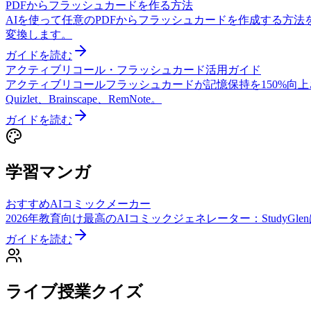
PDFからフラッシュカードを作る方法
AIを使って任意のPDFからフラッシュカードを作成する方
変換します。
ガイドを読む
アクティブリコール・フラッシュカード活用ガイド
アクティブリコールフラッシュカードが記憶保持を150%向上さ
Quizlet、Brainscape、RemNote。
ガイドを読む
学習マンガ
おすすめAIコミックメーカー
2026年教育向け最高のAIコミックジェネレーター：StudyG
ガイドを読む
ライブ授業クイズ