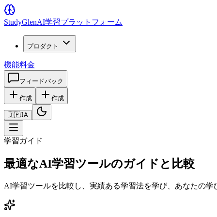
Study
Glen
AI学習プラットフォーム
プロダクト
機能
料金
フィードバック
作成
作成
🇯🇵
JA
学習ガイド
最適なAI学習ツールのガイドと比較
AI学習ツールを比較し、実績ある学習法を学び、あなたの学