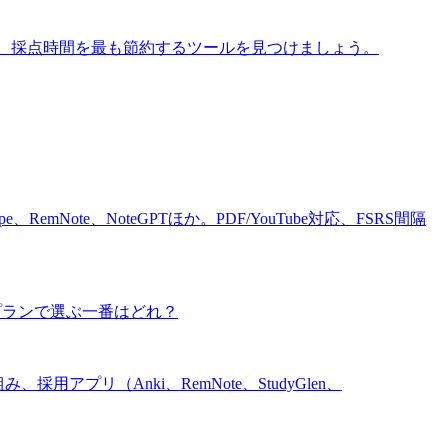
ubricMaker。採点時間を最も節約するツールを見つけましょう。
RemNote、NoteGPTほか。PDF/YouTube対応、FSRS間隔
復、無料プランで選ぶ一番はどれ？
組み、採用アプリ（Anki、RemNote、StudyGlen、