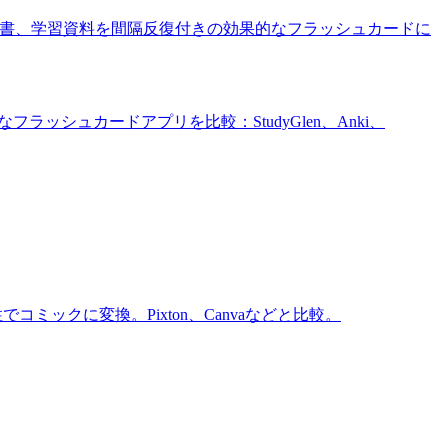
科書、学習資料を間隔反復付きの効果的なフラッシュカードに
シュカードアプリを比較：StudyGlen、Anki、
コミックに変換。Pixton、Canvaなどと比較。