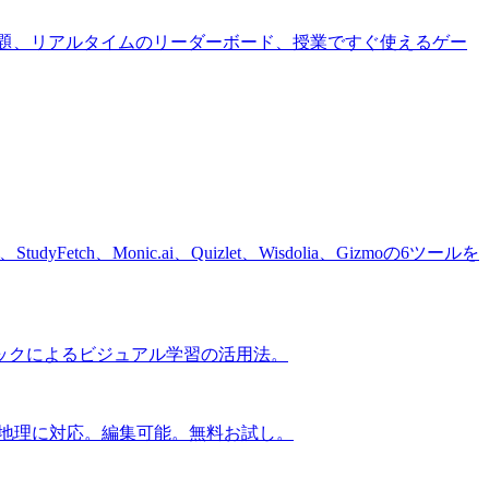
imkit。AI生成問題、リアルタイムのリーダーボード、授業ですぐ使えるゲー
ch、Monic.ai、Quizlet、Wisdolia、Gizmoの6ツールを
ミックによるビジュアル学習の活用法。
学・地理に対応。編集可能。無料お試し。