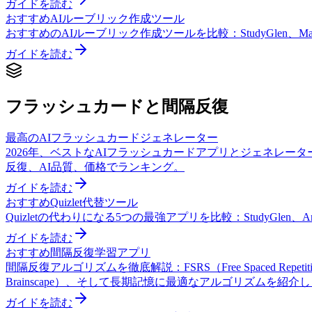
ガイドを読む
おすすめAIルーブリック作成ツール
おすすめのAIルーブリック作成ツールを比較：StudyGlen、MagicSc
ガイドを読む
フラッシュカードと間隔反復
最高のAIフラッシュカードジェネレーター
2026年、ベストなAIフラッシュカードアプリとジェネレーターを比較しました：
反復、AI品質、価格でランキング。
ガイドを読む
おすすめQuizlet代替ツール
Quizletの代わりになる5つの最強アプリを比較：StudyGlen、A
ガイドを読む
おすすめ間隔反復学習アプリ
間隔反復アルゴリズムを徹底解説：FSRS（Free Spaced Repetiti
Brainscape）、そして長期記憶に最適なアルゴリズムを紹介
ガイドを読む