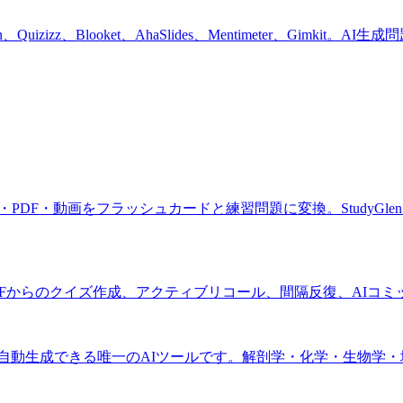
、Quizizz、Blooket、AhaSlides、Mentimeter、G
・動画をフラッシュカードと練習問題に変換。StudyGlen、StudyFet
DFからのクイズ作成、アクティブリコール、間隔反復、AIコ
図表を自動生成できる唯一のAIツールです。解剖学・化学・生物