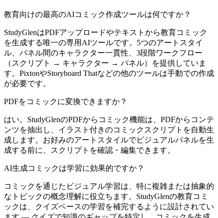
教育向けの最高のAIコミック作成ツールは何ですか？
StudyGlenはPDFアップロードやテキストから教育コミック
を生成する唯一の専用AIツールです。5つのアートスタイ
ル、パネル間のキャラクター一貫性、3段階ワークフロー
（スクリプト → キャラクター → パネル）を提供していま
す。PixtonやStoryboard Thatなどの他のツールは手動での作成
が必要です。
PDFをコミックに変換できますか？
はい。StudyGlenのPDFからコミック機能は、PDFからコンテ
ンツを抽出し、イラスト付きのコミックスクリプトを自動生
成します。お好みのアートスタイルでビジュアルパネルを生
成する前に、スクリプトを確認・編集できます。
AI生成コミックは学習に効果的ですか？
コミックを通じたビジュアル学習は、特に複雑または抽象的
なトピックの概念理解に役立ちます。StudyGlenの教育コミ
ックは、クイズベースの学習を補完するように設計されてい
ます — クイズで知識のギャップを特定し、コミックを生成