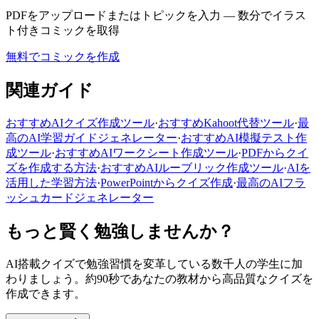
PDFをアップロードまたはトピックを入力 — 数分でイラス
ト付きコミックを取得
無料でコミックを作成
関連ガイド
おすすめAIクイズ作成ツール
·
おすすめKahoot代替ツール
·
最
高のAI学習ガイドジェネレーター
·
おすすめAI模擬テスト作
成ツール
·
おすすめAIワークシート作成ツール
·
PDFからクイ
ズを作成する方法
·
おすすめAIルーブリック作成ツール
·
AIを
活用した学習方法
·
PowerPointからクイズ作成
·
最高のAIフラ
ッシュカードジェネレーター
もっと賢く勉強しませんか？
AI搭載クイズで勉強習慣を変革している数千人の学生に加
わりましょう。約90秒であなたの教材から高品質なクイズを
作成できます。