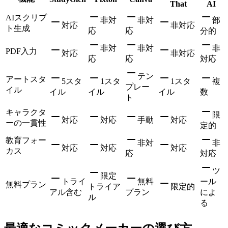
That
AI
AIスクリプ
非対
非対
部
対応
非対応
ト生成
応
応
分的
非対
非対
非
PDF入力
対応
非対応
応
応
対応
テン
アートスタ
5スタ
1スタ
1スタ
複
プレー
イル
イル
イル
イル
数
ト
キャラクタ
限
対応
対応
手動
対応
ーの一貫性
定的
教育フォー
非対
非
対応
対応
対応
カス
応
対応
ツ
限定
トライ
無料
ール
無料プラン
トライア
限定的
アル含む
プラン
によ
ル
る