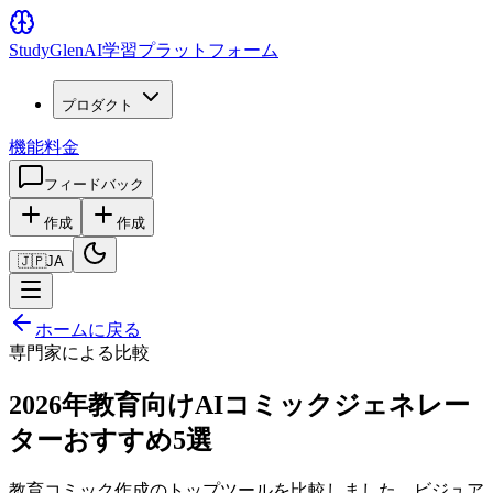
Study
Glen
AI学習プラットフォーム
プロダクト
機能
料金
フィードバック
作成
作成
🇯🇵
JA
ホームに戻る
専門家による比較
2026年教育向けAIコミックジェネレー
ターおすすめ5選
教育コミック作成のトップツールを比較しました。ビジュア