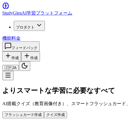
Study
Glen
AI学習プラットフォーム
プロダクト
機能
料金
フィードバック
作成
作成
🇯🇵
JA
よりスマートな学習に必要なすべて
AI搭載クイズ（教育画像付き）、スマートフラッシュカード
フラッシュカード作成
クイズ作成