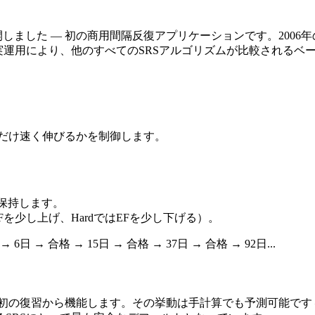
の一部として公開しました — 初の商用間隔反復アプリケーションです。2
間の実運用により、他のすべてのSRSアルゴリズムが比較される
れだけ速く伸びるかを制御します。
保持します。
Fを少し上げ、HardではEFを少し下げる）。
 合格 → 15日 → 合格 → 37日 → 合格 → 92日...
最初の復習から機能します。その挙動は手計算でも予測可能です 