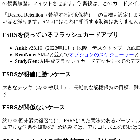
の復習履歴にフィットさせます。学習後は、どのカードタイ
「Desired Retention（希望する記憶保持）」の目標も設
いほど減ります。SM-2にはこれに相当する制御はありません
FSRSを使っているフラッシュカードアプリ
Anki
:
v23.10（2023年11月）以降、デスクトップ、An
RemNote
:
SM-2と並んで
オプションのスケジューラー
と
StudyGlen
:
AI生成フラッシュカードデッキすべてのデフ
FSRSが明確に勝つケース
大きなデッキ（2,000枚以上）、長期的な記憶保持の目標、
す。
FSRSが関係ないケース
約1,000回未満の復習では、FSRSはまだ意味のあるパーソ
ュアルな学習や短期の詰め込みでは、アルゴリズムの選択は