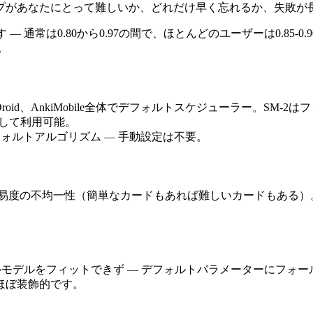
プがあなたにとって難しいか、どれだけ早く忘れるか、失敗が
定します — 通常は0.80から0.97の間で、ほとんどのユーザーは0
。
kiDroid、AnkiMobile全体でデフォルトスケジューラー。S
して利用可能。
ォルトアルゴリズム — 手動設定は不要。
難易度の不均一性（簡単なカードもあれば難しいカードもある）。
ナルモデルをフィットできず — デフォルトパラメーターにフォ
ほぼ装飾的です。