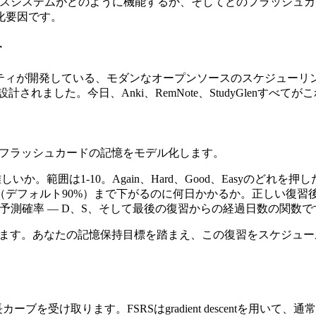
erボックスシステムがどのように機能するか、そしてどのフラッシ
化要因です。
r
ティが開発している、モダンなオープンソースのスケジューリ
れました。今日、Anki、RemNote、StudyGlenすべて
のフラッシュカードの記憶をモデル化します。
か。範囲は1-10。Again、Hard、Good、Easyのどれ
（デフォルト90%）まで下がるのに何日かかるか。正しい復習
予測確率 — D、S、そして最後の復習からの経過日数の関数で
答えます。あなたの記憶保持目標を踏まえ、この復習をスケジュ
ブを受け取ります。FSRSはgradient descentを用いて