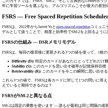
このガイドでは、FSRS、SM-2、そして古典的なLeitn
年に学習ツールを選ぶなら、アルゴリズムこそが最大の差別
FSRS — Free Spaced Repetition Schedule
FSRSは、2022年からJarrett Yeと
open-spaced-repetition
コミュニ
デルとして扱うことで、精度と効率性でSM-2を上回るように設計さ
FSRSの仕組み — DSRメモリモデル
FSRSは、毎回の復習後に更新される3つの値を使って、1枚
Difficulty (D)
:
特定のカードがあなたにとってどれだけ難しい
Stability (S)
:
このカードを思い出す確率が記憶保持目標
Retrievability (R)
:
このカードを今この瞬間に思い出せる
これら3つの値で、FSRSは各カードに対して1つの問いに
えていると期待できるのは？
FSRSがSM-2と異なる点
SM-2は固定の乗数を使います — 誰もが最初は同じ間隔の成長カー