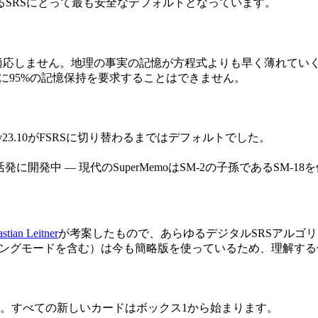
るSRSにとって最も安全なデフォルトとなっています。
に適応しません。地理の事実の記憶が方程式よりも早く薄れてい
りに95%の記憶保持を要求することはできません。
3.10がFSRSに切り替わるまではデフォルトでした。
も活発に開発中 — 現代のSuperMemoはSM-2の子孫であるSM-
stian Leitner
が考案したもので、あらゆるデジタルSRSアルゴ
のラーニングモードを含む）は今も簡略版を使っているため、理解す
。すべての新しいカードはボックス1から始まります。