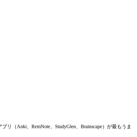
、RemNote、StudyGlen、Brainscape）が最もうま