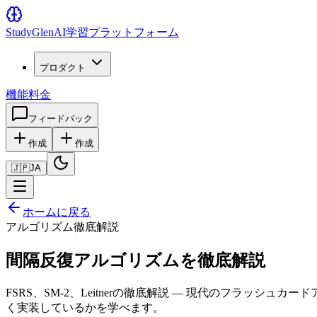
Study
Glen
AI学習プラットフォーム
プロダクト
機能
料金
フィードバック
作成
作成
🇯🇵
JA
ホームに戻る
アルゴリズム徹底解説
間隔反復アルゴリズムを徹底解説
FSRS、SM-2、Leitnerの徹底解説 — 現代のフラッシュカー
く実装しているかを学べます。