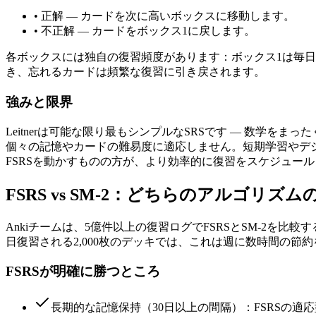
•
正解 — カードを次に高いボックスに移動します。
•
不正解 — カードをボックス1に戻します。
各ボックスには独自の復習頻度があります：ボックス1は毎日
き、忘れるカードは頻繁な復習に引き戻されます。
強みと限界
Leitnerは可能な限り最もシンプルなSRSです — 数学
個々の記憶やカードの難易度に適応しません。短期学習やデジ
FSRSを動かすものの方が、より効率的に復習をスケジュー
FSRS vs SM-2：どちらのアルゴ
Ankiチームは、5億件以上の復習ログでFSRSとSM-2を
日復習される2,000枚のデッキでは、これは週に数時間の節
FSRSが明確に勝つところ
長期的な記憶保持（30日以上の間隔）：FSRSの適