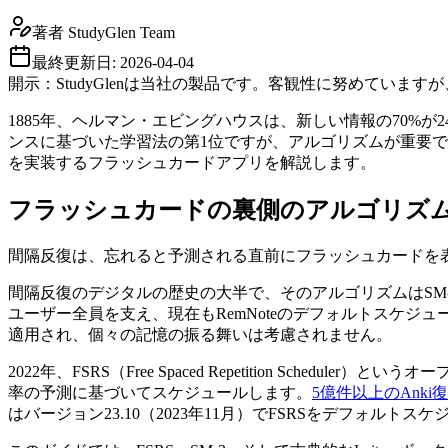
著者
StudyGlen Team
最終更新日:
2026-04-04
開示：StudyGlenは当社の製品です。客観性に努めてい
1885年、ヘルマン・エビングハウスは、新しい情報の70%
ンスに基づいた学習法の第1位ですが、アルゴリズムが重要です
を実装するフラッシュカードアプリを解説します。
フラッシュカードの裏側のアルゴリズ
間隔反復は、忘れると予測される直前にフラッシュカードを
間隔反復のデジタルの歴史の大半で、そのアルゴリズムはSM-2（S
ユーザー全員を支え、現在もRemNoteのデフォルトスケジ
適用され、個々の記憶の振る舞いは考慮されません。
2022年、FSRS（Free Spaced Repetition S
率の予測に基づいてスケジュールします。
5億件以上のAnki
はバージョン23.10（2023年11月）でFSRSをデフォルト