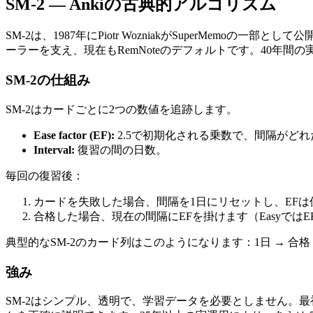
SM-2 — Ankiの古典的アルゴリズム
SM-2は、1987年にPiotr WozniakがSuperMemo
ーラーを支え、現在もRemNoteのデフォルトです。40年
SM-2の仕組み
SM-2はカードごとに2つの数値を追跡します。
Ease factor (EF)
:
2.5で初期化される乗数で、間隔がど
Interval
:
復習の間の日数。
毎回の復習後：
カードを失敗した場合、間隔を1日にリセットし、EFは
合格した場合、現在の間隔にEFを掛けます（EasyではE
典型的なSM-2のカード列はこのようになります：1日 → 合格 → 6日 →
強み
SM-2はシンプル、透明で、学習データを必要としません。