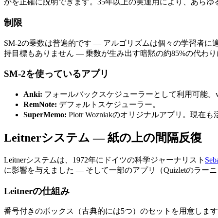
かを正確に説明できます。35年以上の実運用により、あらゆ
制限
SM-2の乗数は普遍的です — アルゴリズムは個々の学習者
持目標もありません — 乗数が生み出す暗黙の約85%の代わ
SM-2を使っているアプリ
Anki
:
フォールバックスケジューラーとして利用可能。v2
RemNote
:
デフォルトスケジューラー。
SuperMemo
:
Piotr Wozniakのオリジナルアプリ。現在
Leitnerシステム — 紙の上の間隔反復
Leitnerシステムは、1972年にドイツの科学ジャーナリスト
Seba
に影響を与えました — そして一部のアプリ（Quizlet
Leitnerの仕組み
番号付きのボックス（古典的には5つ）のセットを用意します