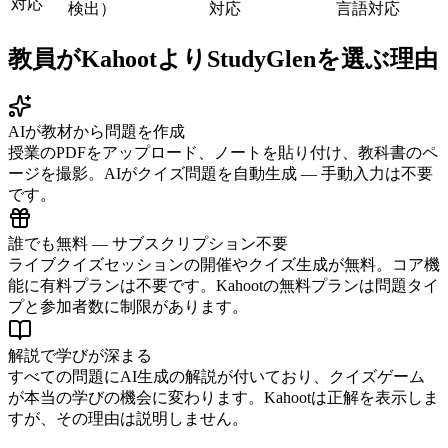
対応
検出）
対応
言語対応
教員がKahootよりStudyGlenを選ぶ理由
AIが教材から問題を作成
授業のPDFをアップロード、ノートを貼り付け、教科書のペ
ージを撮影。AIがクイズ問題を自動生成 — 手動入力は不要
です。
誰でも無料 — サブスクリプション不要
ライブクイズセッションの開催やクイズ生成が無料。コア機
能に有料プランは不要です。Kahootの無料プランは問題タイ
プと参加者数に制限があります。
解説で学びが深まる
すべての問題にAI生成の解説が付いており、クイズゲーム
が本当の学びの機会に変わります。Kahootは正解を表示しま
すが、その理由は説明しません。