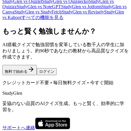
StudyGlen vs Quizlet
StudyGlen vs Quizgecko
StudyGlen vs
Quizizz
StudyGlen vs NoteGPT
StudyGlen vs Jotform
StudyGlen vs
Canva
StudyGlen vs StudyFetch
StudyGlen vs Revisely
StudyGlen
vs Kahoot
すべての機能を見る
もっと賢く勉強しませんか？
AI搭載クイズで勉強習慣を変革している数千人の学生に加
わりましょう。約90秒であなたの教材から高品質なクイズを
作成できます。
無料で始める
ログイン
クレジットカード不要 • 毎日無料クイズ • 今すぐ開始
StudyGlen
妥協のない品質のAIクイズ生成。もっと賢く、効率的に学
習を。
サポートへ連絡