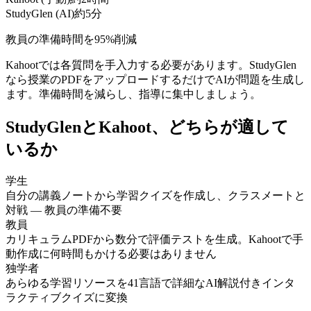
StudyGlen (AI)
約5分
教員の準備時間を95%削減
Kahootでは各質問を手入力する必要があります。StudyGlen
なら授業のPDFをアップロードするだけでAIが問題を生成し
ます。準備時間を減らし、指導に集中しましょう。
StudyGlenとKahoot、どちらが適して
いるか
学生
自分の講義ノートから学習クイズを作成し、クラスメートと
対戦 — 教員の準備不要
教員
カリキュラムPDFから数分で評価テストを生成。Kahootで手
動作成に何時間もかける必要はありません
独学者
あらゆる学習リソースを41言語で詳細なAI解説付きインタ
ラクティブクイズに変換