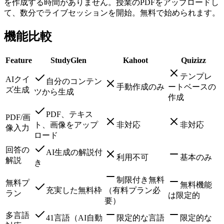
を作成する時間がありません。授業のPDFをアップロードし
て、数分でライブセッションを開始。無料で始められます。
機能比較
Feature
StudyGlen
Kahoot
Quizizz
テンプレ
AIクイ
自分のコンテン
手動作成のみ
ートベースの
ズ生成
ツから生成
作成
PDF、テキス
PDF/画
ト、画像をアップ
非対応
非対応
像入力
ロード
回答の
AI生成の解説付
利用不可
基本のみ
解説
き
制限付き無料
無料プ
無料機能
充実した無料枠
（有料プラン必
ラン
は限定的
要）
多言語
41言語（AI自動
限定的な言語
限定的な