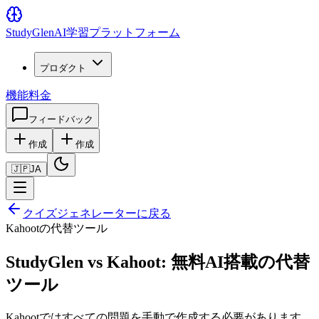
Study
Glen
AI学習プラットフォーム
プロダクト
機能
料金
フィードバック
作成
作成
🇯🇵
JA
クイズジェネレーターに戻る
Kahootの代替ツール
StudyGlen vs Kahoot: 無料AI搭載の代替
ツール
Kahootではすべての問題を手動で作成する必要があります。