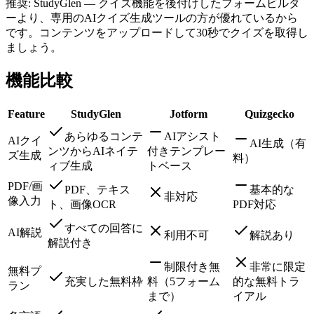
推奨: StudyGlen — クイズ機能を後付けしたフォームビルダ
ーより、専用のAIクイズ生成ツールの方が優れているから
です。コンテンツをアップロードして30秒でクイズを取得し
ましょう。
機能比較
Feature
StudyGlen
Jotform
Quizgecko
あらゆるコンテ
AIアシスト
AIクイ
AI生成（有
ンツからAIネイテ
付きテンプレー
ズ生成
料）
ィブ生成
トベース
PDF/画
PDF、テキス
基本的な
非対応
像入力
ト、画像OCR
PDF対応
すべての回答に
AI解説
利用不可
解説あり
解説付き
制限付き無
非常に限定
無料プ
充実した無料枠
料（5フォーム
的な無料トラ
ラン
まで）
イアル