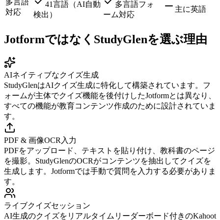
多言語
41言語（AI自動
多言語フォ
主に英語
対応
検出）
ーム対応
JotformではなくStudyGlenを選ぶ理由
AIネイティブなクイズ生成
StudyGlenはAIクイズ生成に特化して構築されています。フ
ォームが主体でクイズ機能を後付けしたJotformとは異なり、
すべての機能が教育コンテンツ作成のために設計されていま
す。
PDF & 画像OCR入力
PDFをアップロード、テキストを貼り付け、教科書のページ
を撮影。StudyGlenのOCRがコンテンツを抽出してクイズを
生成します。Jotformでは手動で質問を入力する必要がありま
す。
ライブクイズセッション
AI生成のクイズをリアルタイムリーダーボード付きのKahoot