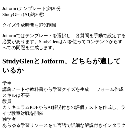
Jotform (テンプレート)
約20分
StudyGlen (AI)
約30秒
クイズ作成時間を97%削減
Jotformではテンプレートを選択し、各質問を手動で設定する
必要があります。StudyGlenはAIを使ってコンテンツからす
べての問題を生成します。
StudyGlenとJotform、どちらが適して
いるか
学生
講義ノートや教科書から学習クイズを生成 — フォーム作成
スキルは不要
教員
カリキュラムPDFからAI解説付きの評価テストを作成し、ラ
イブ教室対戦を開催
独学者
あらゆる学習リソースを41言語で詳細な解説付きインタラク