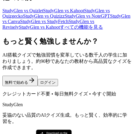
StudyGlen vs Quizlet
StudyGlen vs Kahoot
StudyGlen vs
Quizgecko
StudyGlen vs Quizizz
StudyGlen vs NoteGPT
StudyGlen
vs Canva
StudyGlen vs StudyFetch
StudyGlen vs
Revisely
StudyGlen vs Kahoot
すべての機能を見る
もっと賢く勉強しませんか？
AI搭載クイズで勉強習慣を変革している数千人の学生に加
わりましょう。約90秒であなたの教材から高品質なクイズを
作成できます。
無料で始める
ログイン
クレジットカード不要 • 毎日無料クイズ • 今すぐ開始
StudyGlen
妥協のない品質のAIクイズ生成。もっと賢く、効率的に学
習を。