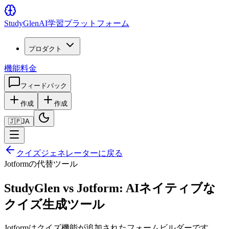
Study
Glen
AI学習プラットフォーム
プロダクト
機能
料金
フィードバック
作成
作成
🇯🇵
JA
クイズジェネレーターに戻る
Jotformの代替ツール
StudyGlen vs Jotform: AIネイティブな
クイズ生成ツール
Jotformはクイズ機能が追加されたフォームビルダーです。