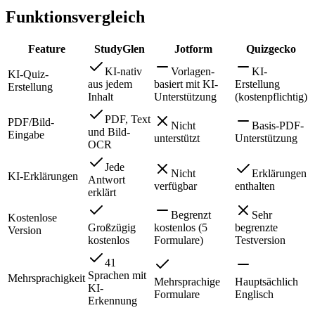
Funktionsvergleich
Feature
StudyGlen
Jotform
Quizgecko
KI-nativ
Vorlagen-
KI-
KI-Quiz-
aus jedem
basiert mit KI-
Erstellung
Erstellung
Inhalt
Unterstützung
(kostenpflichtig)
PDF, Text
PDF/Bild-
Nicht
Basis-PDF-
und Bild-
Eingabe
unterstützt
Unterstützung
OCR
Jede
Nicht
Erklärungen
KI-Erklärungen
Antwort
verfügbar
enthalten
erklärt
Begrenzt
Sehr
Kostenlose
Großzügig
kostenlos (5
begrenzte
Version
kostenlos
Formulare)
Testversion
41
Sprachen mit
Mehrsprachigkeit
Mehrsprachige
Hauptsächlich
KI-
Formulare
Englisch
Erkennung