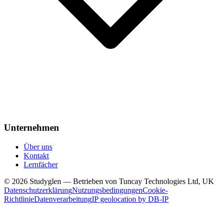
Unternehmen
Über uns
Kontakt
Lernfächer
© 2026 Studyglen — Betrieben von Tuncay Technologies Ltd, UK
Datenschutzerklärung
Nutzungsbedingungen
Cookie-
Richtlinie
Datenverarbeitung
IP geolocation by DB-IP