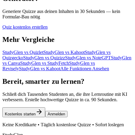
Generiere Quizze aus deinen Inhalten in 30 Sekunden — kein
Formular-Bau nötig
Quiz kostenlos erstellen
Mehr Vergleiche
StudyGlen vs Quizlet
StudyGlen vs Kahoot
StudyGlen vs
Quizgecko
StudyGlen vs Quizizz
StudyGlen vs NoteGPT
StudyGlen
vs Canva
StudyGlen vs StudyFetch
StudyGlen vs
Revisely
StudyGlen vs Kahoot
Alle Funktionen Ansehen
Bereit, smarter zu lernen?
Schließ dich Tausenden Studenten an, die ihre Lernroutine mit KI
verbessern. Erstelle hochwertige Quizze in ca. 90 Sekunden.
Kostenlos starten
Anmelden
Keine Kreditkarte • Täglich kostenlose Quizze • Sofort loslegen
StudyGlen