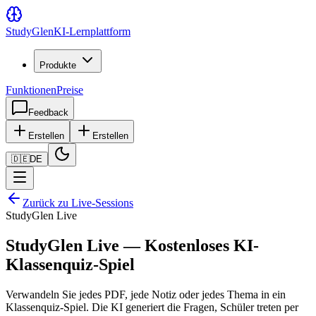
Study
Glen
KI-Lernplattform
Produkte
Funktionen
Preise
Feedback
Erstellen
Erstellen
🇩🇪
DE
Zurück zu Live-Sessions
StudyGlen Live
StudyGlen Live — Kostenloses KI-
Klassenquiz-Spiel
Verwandeln Sie jedes PDF, jede Notiz oder jedes Thema in ein
Klassenquiz-Spiel. Die KI generiert die Fragen, Schüler treten per