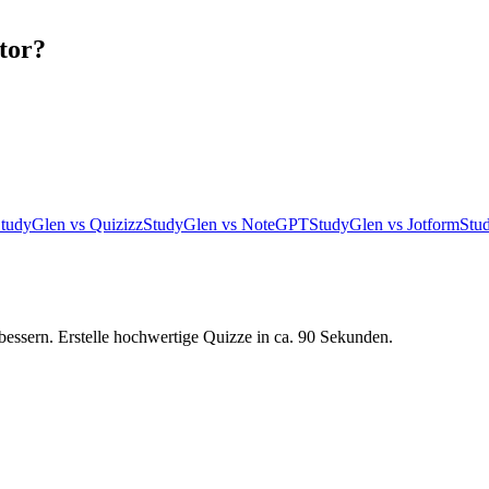
ator?
tudyGlen vs Quizizz
StudyGlen vs NoteGPT
StudyGlen vs Jotform
Stu
bessern. Erstelle hochwertige Quizze in ca. 90 Sekunden.