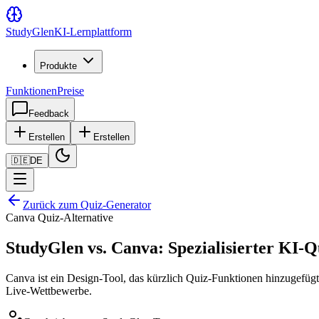
Study
Glen
KI-Lernplattform
Produkte
Funktionen
Preise
Feedback
Erstellen
Erstellen
🇩🇪
DE
Zurück zum Quiz-Generator
Canva Quiz-Alternative
StudyGlen vs. Canva: Spezialisierter KI-
Canva ist ein Design-Tool, das kürzlich Quiz-Funktionen hinzugefügt
Live-Wettbewerbe.