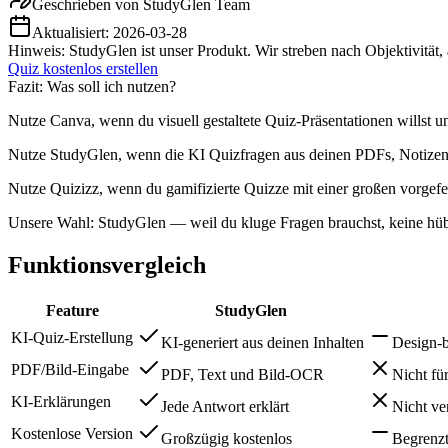
Geschrieben von
StudyGlen Team
Aktualisiert:
2026-03-28
Hinweis: StudyGlen ist unser Produkt. Wir streben nach Objektivität,
Quiz kostenlos erstellen
Fazit: Was soll ich nutzen?
Nutze Canva, wenn du visuell gestaltete Quiz-Präsentationen willst u
Nutze StudyGlen, wenn die KI Quizfragen aus deinen PDFs, Notizen un
Nutze Quizizz, wenn du gamifizierte Quizze mit einer großen vorgefer
Unsere Wahl: StudyGlen — weil du kluge Fragen brauchst, keine hübs
Funktionsvergleich
Feature
StudyGlen
KI-Quiz-Erstellung
KI-generiert aus deinen Inhalten
Design-b
PDF/Bild-Eingabe
PDF, Text und Bild-OCR
Nicht fü
KI-Erklärungen
Jede Antwort erklärt
Nicht ve
Kostenlose Version
Großzügig kostenlos
Begrenzt