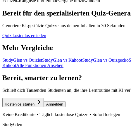
Echtzeit-Rangliste und Punktevergabe umzuwandeln.
Bereit für den spezialisierten Quiz-Gener
Generiere KI-gestützte Quizze aus deinen Inhalten in 30 Sekunden
Quiz kostenlos erstellen
Mehr Vergleiche
StudyGlen vs Quizlet
StudyGlen vs Kahoot
StudyGlen vs Quizgecko
S
Kahoot
Alle Funktionen Ansehen
Bereit, smarter zu lernen?
Schließ dich Tausenden Studenten an, die ihre Lernroutine mit KI ver
Kostenlos starten
Anmelden
Keine Kreditkarte • Täglich kostenlose Quizze • Sofort loslegen
StudyGlen