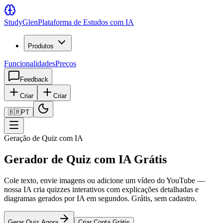
Study
Glen
Plataforma de Estudos com IA
Produtos
Funcionalidades
Preços
Feedback
Criar
Criar
🇧🇷
PT
Geração de Quiz com IA
Gerador de Quiz com IA Grátis
Cole texto, envie imagens ou adicione um vídeo do YouTube —
nossa IA cria quizzes interativos com explicações detalhadas e
diagramas gerados por IA em segundos. Grátis, sem cadastro.
Gerar Quiz Agora
Criar Conta Grátis