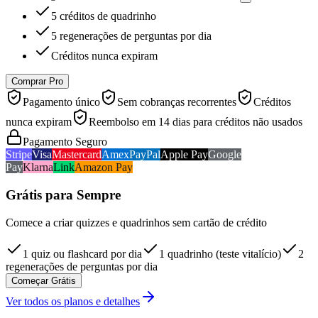
5 créditos de quadrinho
5 regenerações de perguntas por dia
Créditos nunca expiram
Comprar Pro
Pagamento único
Sem cobranças recorrentes
Créditos
nunca expiram
Reembolso em 14 dias para créditos não usados
Pagamento Seguro
Stripe
Visa
Mastercard
Amex
PayPal
Apple Pay
Google
Pay
Klarna
Link
Amazon Pay
Grátis para Sempre
Comece a criar quizzes e quadrinhos sem cartão de crédito
1 quiz ou flashcard por dia
1 quadrinho (teste vitalício)
2
regenerações de perguntas por dia
Começar Grátis
Ver todos os planos e detalhes