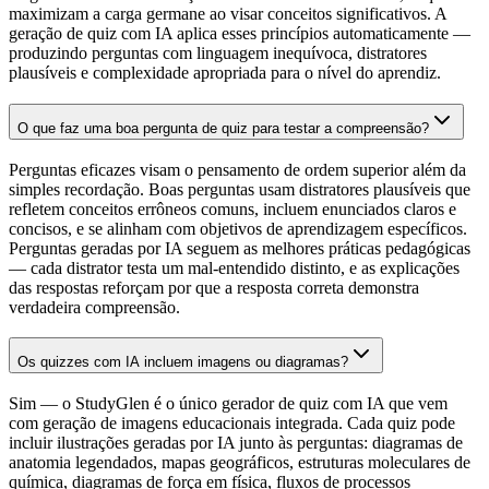
maximizam a carga germane ao visar conceitos significativos. A
geração de quiz com IA aplica esses princípios automaticamente —
produzindo perguntas com linguagem inequívoca, distratores
plausíveis e complexidade apropriada para o nível do aprendiz.
O que faz uma boa pergunta de quiz para testar a compreensão?
Perguntas eficazes visam o pensamento de ordem superior além da
simples recordação. Boas perguntas usam distratores plausíveis que
refletem conceitos errôneos comuns, incluem enunciados claros e
concisos, e se alinham com objetivos de aprendizagem específicos.
Perguntas geradas por IA seguem as melhores práticas pedagógicas
— cada distrator testa um mal-entendido distinto, e as explicações
das respostas reforçam por que a resposta correta demonstra
verdadeira compreensão.
Os quizzes com IA incluem imagens ou diagramas?
Sim — o StudyGlen é o único gerador de quiz com IA que vem
com geração de imagens educacionais integrada. Cada quiz pode
incluir ilustrações geradas por IA junto às perguntas: diagramas de
anatomia legendados, mapas geográficos, estruturas moleculares de
química, diagramas de força em física, fluxos de processos