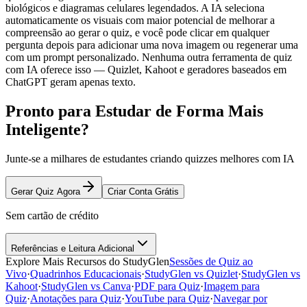
biológicos e diagramas celulares legendados. A IA seleciona
automaticamente os visuais com maior potencial de melhorar a
compreensão ao gerar o quiz, e você pode clicar em qualquer
pergunta depois para adicionar uma nova imagem ou regenerar uma
com um prompt personalizado. Nenhuma outra ferramenta de quiz
com IA oferece isso — Quizlet, Kahoot e geradores baseados em
ChatGPT geram apenas texto.
Pronto para Estudar de Forma Mais
Inteligente?
Junte-se a milhares de estudantes criando quizzes melhores com IA
Gerar Quiz Agora
Criar Conta Grátis
Sem cartão de crédito
Referências e Leitura Adicional
Explore Mais Recursos do StudyGlen
Sessões de Quiz ao
Vivo
·
Quadrinhos Educacionais
·
StudyGlen vs Quizlet
·
StudyGlen vs
Kahoot
·
StudyGlen vs Canva
·
PDF para Quiz
·
Imagem para
Quiz
·
Anotações para Quiz
·
YouTube para Quiz
·
Navegar por