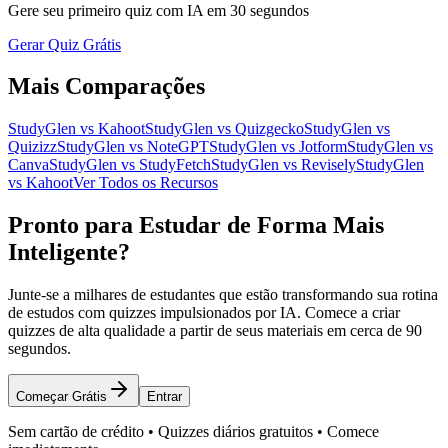
Gere seu primeiro quiz com IA em 30 segundos
Gerar Quiz Grátis
Mais Comparações
StudyGlen vs Kahoot
StudyGlen vs Quizgecko
StudyGlen vs
Quizizz
StudyGlen vs NoteGPT
StudyGlen vs Jotform
StudyGlen vs
Canva
StudyGlen vs StudyFetch
StudyGlen vs Revisely
StudyGlen
vs Kahoot
Ver Todos os Recursos
Pronto para Estudar de Forma Mais
Inteligente?
Junte-se a milhares de estudantes que estão transformando sua rotina
de estudos com quizzes impulsionados por IA. Comece a criar
quizzes de alta qualidade a partir de seus materiais em cerca de 90
segundos.
Começar Grátis
Entrar
Sem cartão de crédito • Quizzes diários gratuitos • Comece