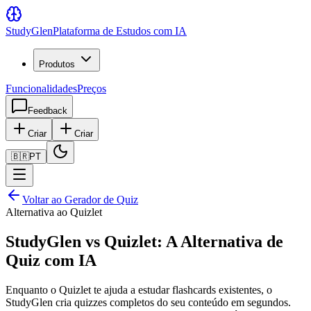
Study
Glen
Plataforma de Estudos com IA
Produtos
Funcionalidades
Preços
Feedback
Criar
Criar
🇧🇷
PT
Voltar ao Gerador de Quiz
Alternativa ao Quizlet
StudyGlen vs Quizlet: A Alternativa de
Quiz com IA
Enquanto o Quizlet te ajuda a estudar flashcards existentes, o
StudyGlen cria quizzes completos do seu conteúdo em segundos.