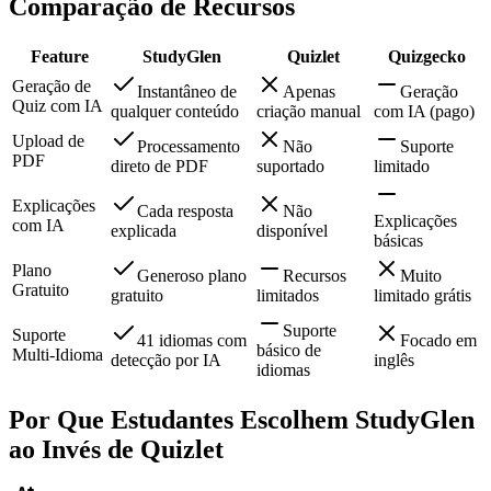
Comparação de Recursos
Feature
StudyGlen
Quizlet
Quizgecko
Geração de
Instantâneo de
Apenas
Geração
Quiz com IA
qualquer conteúdo
criação manual
com IA (pago)
Upload de
Processamento
Não
Suporte
PDF
direto de PDF
suportado
limitado
Explicações
Cada resposta
Não
Explicações
com IA
explicada
disponível
básicas
Plano
Generoso plano
Recursos
Muito
Gratuito
gratuito
limitados
limitado grátis
Suporte
Suporte
41 idiomas com
Focado em
básico de
Multi-Idioma
detecção por IA
inglês
idiomas
Por Que Estudantes Escolhem StudyGlen
ao Invés de Quizlet