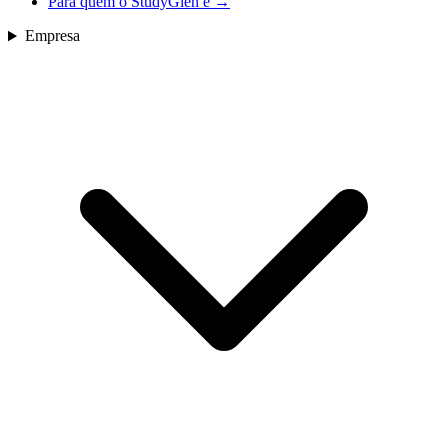
Para quem o StudyGlen é
→
Empresa