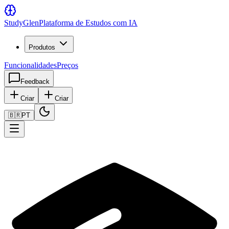
Study
Glen
Plataforma de Estudos com IA
Produtos
Funcionalidades
Preços
Feedback
Criar
Criar
🇧🇷
PT