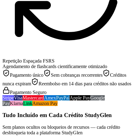
Repetição Espaçada FSRS
Agendamento de flashcards cientificamente otimizado
Pagamento único
Sem cobranças recorrentes
Créditos
nunca expiram
Reembolso em 14 dias para créditos não usados
Pagamento Seguro
Stripe
Visa
Mastercard
Amex
PayPal
Apple Pay
Google
Pay
Klarna
Link
Amazon Pay
Tudo Incluído em Cada Crédito StudyGlen
Sem planos ocultos ou bloqueios de recursos — cada crédito
desbloqueia toda a plataforma StudyGlen