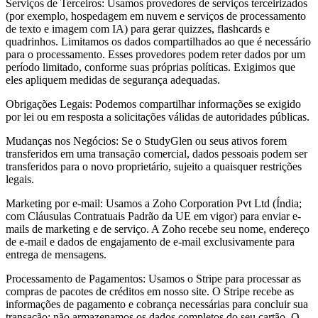
Serviços de Terceiros: Usamos provedores de serviços terceirizados
(por exemplo, hospedagem em nuvem e serviços de processamento
de texto e imagem com IA) para gerar quizzes, flashcards e
quadrinhos. Limitamos os dados compartilhados ao que é necessário
para o processamento. Esses provedores podem reter dados por um
período limitado, conforme suas próprias políticas. Exigimos que
eles apliquem medidas de segurança adequadas.
Obrigações Legais: Podemos compartilhar informações se exigido
por lei ou em resposta a solicitações válidas de autoridades públicas.
Mudanças nos Negócios: Se o StudyGlen ou seus ativos forem
transferidos em uma transação comercial, dados pessoais podem ser
transferidos para o novo proprietário, sujeito a quaisquer restrições
legais.
Marketing por e-mail: Usamos a Zoho Corporation Pvt Ltd (Índia;
com Cláusulas Contratuais Padrão da UE em vigor) para enviar e-
mails de marketing e de serviço. A Zoho recebe seu nome, endereço
de e-mail e dados de engajamento de e-mail exclusivamente para
entrega de mensagens.
Processamento de Pagamentos: Usamos o Stripe para processar as
compras de pacotes de créditos em nosso site. O Stripe recebe as
informações de pagamento e cobrança necessárias para concluir sua
transação; não armazenamos os dados completos do seu cartão. O